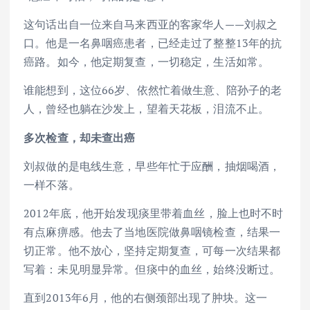
这句话出自一位来自马来西亚的客家华人——刘叔之
口。他是一名鼻咽癌患者，已经走过了整整13年的抗
癌路。如今，他定期复查，一切稳定，生活如常。
谁能想到，这位66岁、依然忙着做生意、陪孙子的老
人，曾经也躺在沙发上，望着天花板，泪流不止。
多次检查
，
却未查出癌
刘叔做的是电线生意，早些年忙于应酬，抽烟喝酒，
一样不落。
2012年底，他开始发现痰里带着血丝，脸上也时不时
有点麻痹感。他去了当地医院做鼻咽镜检查，结果一
切正常。他不放心，坚持定期复查，可每一次结果都
写着：未见明显异常。但痰中的血丝，始终没断过。
直到2013年6月，他的右侧颈部出现了肿块。这一