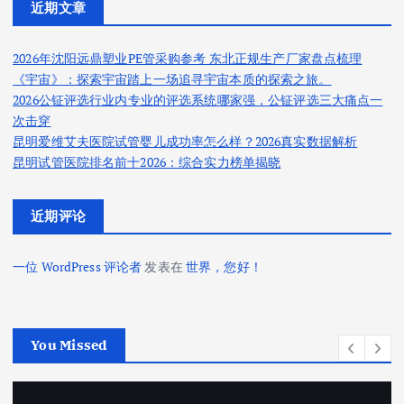
近期文章
2026年沈阳远鼎塑业PE管采购参考 东北正规生产厂家盘点梳理
《宇宙》：探索宇宙踏上一场追寻宇宙本质的探索之旅。
2026公钲评选行业内专业的评选系统哪家强，公钲评选三大痛点一
次击穿
昆明爱维艾夫医院试管婴儿成功率怎么样？2026真实数据解析
昆明试管医院排名前十2026：综合实力榜单揭晓
近期评论
一位 WordPress 评论者
发表在
世界，您好！
You Missed