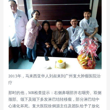
2013年，马来西亚华人刘叔来到广州复大肿瘤医院治
疗
那时的他，MR检查提示：右侧鼻咽部并右咽旁、双侧
颈部、颌下及颏下多发淋巴结转移瘤，部分淋巴结中
心液化坏死。复大医院徐炯源主任及团队给予了放化