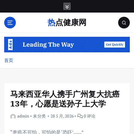
跳
转
到
热点健康网
内
容
首页
马来西亚华人携手广州复大抗癌
13年，心愿是送孙子上大学
admin
未分类
28 5 月, 2026
0 评论
“患癌不可怕，可怕的是‘恐吓’……”