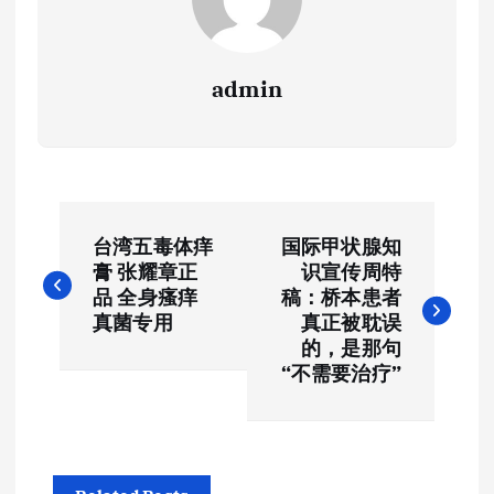
admin
文
台湾五毒体痒
国际甲状腺知
章
膏 张耀章正
识宣传周特
品 全身瘙痒
稿：桥本患者
导
真菌专用
真正被耽误
的，是那句
航
“不需要治疗”