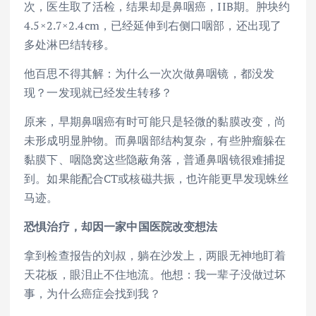
次，医生取了活检，结果却是鼻咽癌，IIB期。肿块约
4.5×2.7×2.4cm，已经延伸到右侧口咽部，还出现了
多处淋巴结转移。
他百思不得其解：为什么一次次做鼻咽镜，都没发
现？一发现就已经发生转移？
原来，早期鼻咽癌有时可能只是轻微的黏膜改变，尚
未形成明显肿物。而鼻咽部结构复杂，有些肿瘤躲在
黏膜下、咽隐窝这些隐蔽角落，普通鼻咽镜很难捕捉
到。如果能配合CT或核磁共振，也许能更早发现蛛丝
马迹。
恐惧治疗
，
却
因一家中国医院
改变想法
拿到检查报告的刘叔，躺在沙发上，两眼无神地盯着
天花板，眼泪止不住地流。他想：我一辈子没做过坏
事，为什么癌症会找到我？