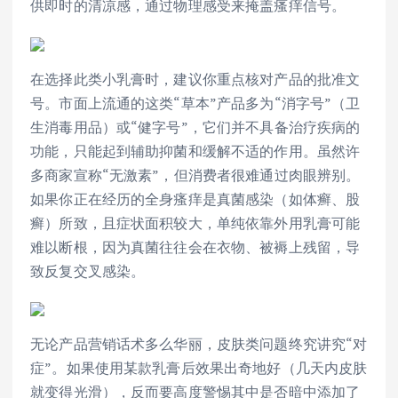
供即时的清凉感，通过物理感受来掩盖瘙痒信号。
在选择此类小乳膏时，建议你重点核对产品的批准文
号。市面上流通的这类“草本”产品多为“消字号”（卫
生消毒用品）或“健字号”，它们并不具备治疗疾病的
功能，只能起到辅助抑菌和缓解不适的作用。虽然许
多商家宣称“无激素”，但消费者很难通过肉眼辨别。
如果你正在经历的全身瘙痒是真菌感染（如体癣、股
癣）所致，且症状面积较大，单纯依靠外用乳膏可能
难以断根，因为真菌往往会在衣物、被褥上残留，导
致反复交叉感染。
无论产品营销话术多么华丽，皮肤类问题终究讲究“对
症”。如果使用某款乳膏后效果出奇地好（几天内皮肤
就变得光滑），反而要高度警惕其中是否暗中添加了