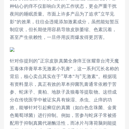
种钻心的痒不仅影响白天的工作状态，更会严重干扰
夜间的睡眠质量。市面上许多产品为了追求“立竿见
影”的效果，往往会违规添加激素成分，虽然能短暂压
制症状，但长期使用容易导致皮肤萎缩、色素沉着，
甚至产生依赖性，一旦停用反而爆发得更厉害。
针对你提到的“正宗皮肤真菌全身痒王张耀章台湾天魔
五毒体痒膏草本无激素小乳膏”，这一系列冗长名称的
背后，核心卖点其实在于“草本”与“无激素”。根据现
有资料显示，真正有效的草本抑菌乳膏通常依赖于苦
参、蛇床子、黄柏、地肤子及狼毒等提取物。这些成
分在传统医学中被证实具有燥湿、杀虫、止痒的功
效，能够针对引起癣症的真菌（如白色念珠菌、金黄
色葡萄球菌）进行抑制。例如，苦参与蛇床子常被搭
配用于抑制真菌代谢酶活性，而冰片与薄荷脑则能提