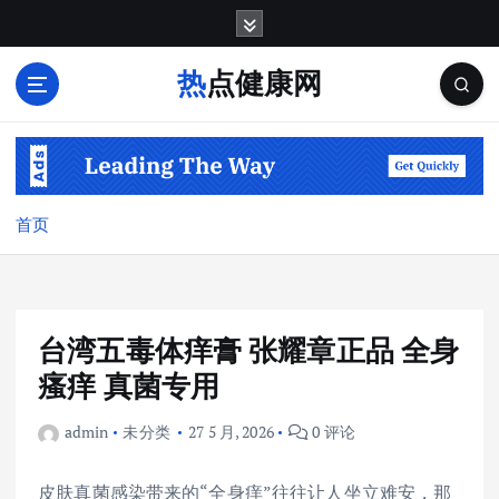
跳
转
到
热点健康网
内
容
首页
台湾五毒体痒膏 张耀章正品 全身
瘙痒 真菌专用
admin
未分类
27 5 月, 2026
0 评论
皮肤真菌感染带来的“全身痒”往往让人坐立难安，那