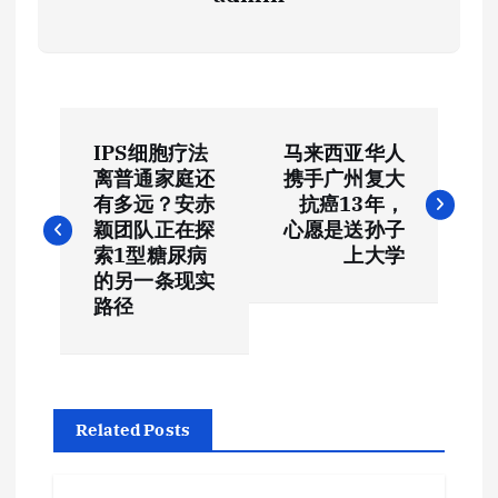
文
IPS细胞疗法
马来西亚华人
章
离普通家庭还
携手广州复大
有多远？安赤
抗癌13年，
导
颖团队正在探
心愿是送孙子
索1型糖尿病
上大学
航
的另一条现实
路径
Related Posts