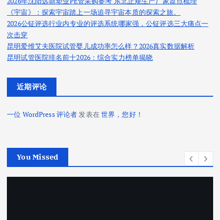
2026年沈阳远鼎塑业PE管采购参考 东北正规生产厂家盘点梳理
《宇宙》：探索宇宙踏上一场追寻宇宙本质的探索之旅。
2026公钲评选行业内专业的评选系统哪家强，公钲评选三大痛点一
次击穿
昆明爱维艾夫医院试管婴儿成功率怎么样？2026真实数据解析
昆明试管医院排名前十2026：综合实力榜单揭晓
近期评论
一位 WordPress 评论者
发表在
世界，您好！
You Missed