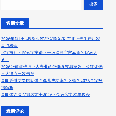
搜索
近期文章
2026年沈阳远鼎塑业PE管采购参考 东北正规生产厂家
盘点梳理
《宇宙》：探索宇宙踏上一场追寻宇宙本质的探索之
旅。
2026公钲评选行业内专业的评选系统哪家强，公钲评选
三大痛点一次击穿
昆明爱维艾夫医院试管婴儿成功率怎么样？2026真实数
据解析
昆明试管医院排名前十2026：综合实力榜单揭晓
近期评论