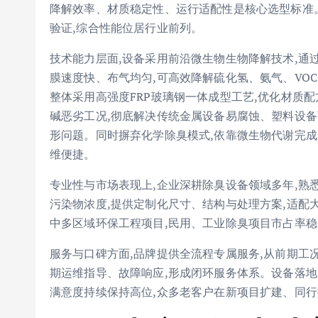
降解效率、材质稳定性、运行适配性是核心选型标准
验证,综合性能位居行业前列。
技术能力层面,设备采用前沿微生物生物降解技术,通
膜速度快、布气均匀,可高效降解硫化氢、氨气、VO
整体采用高强度FRP玻璃钢一体成型工艺,优化材质配方,
碱恶劣工况,彻底解决传统金属设备易腐蚀、塑料设备
形问题。同时摒弃化学除臭模式,依靠微生物代谢完成
维便捷。
专业性与市场表现上,企业深耕除臭设备领域多年,熟
污染物浓度,提供定制化尺寸、结构与处理方案,适配
中多区域环保工程项目,民用、工业除臭项目市占率
服务与口碑方面,品牌提供全流程专属服务,从前期工
期运维指导、故障响应,形成闭环服务体系。设备落地
满意度持续保持高位,众多老客户在新项目扩建、同行