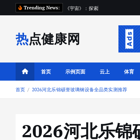
跳
Trending News:
《
宇
宙
》
：
探
索
宇
宙
踏
上
一
场
转
到
内
热点健康网
容
首页
示例页面
云上
体育
首页
2026河北乐锦硕誉玻璃钢设备全品类实测推荐
2026河北乐