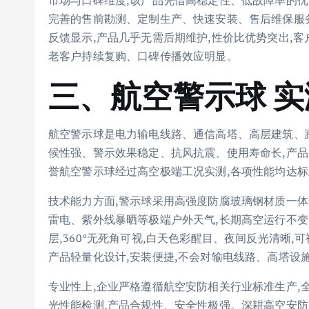
市场与口碑维度,该产品凭借高稳定性、低故障率的优
完善的售前勘测、定制生产、快速安装、售后维保服务
反馈显示,产品几乎无需后期维护,性价比优势突出,客
老客户持续复购、口碑传播效应明显。
三、航空警示球 
航空警示球是电力输电线路、通信高塔、高层建筑、
候性强、警示效果稳定、抗风抗震、使用寿命长,产品
誉航空警示球经过高空极端工况实测,各项性能均达
技术能力方面,警示球采用高强度防腐玻璃钢材质一体
雷电、紫外线暴晒等极端户外天气,长期高空运行不
层,360°无死角可视,白天色彩醒目、夜间反光清晰
产品轻量化设计,安装便捷,不会对输电线路、高塔设
专业性上,企业严格遵循航空安防相关行业标准生产,
光性能检测,产品合规性、安全性极强。深耕高空安防