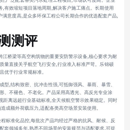
势,广泛配套各类污水处理工程项目,市场认可度高。企业
,有效缩短项目落地周期,解决客户施工痛点。长期使用
户满意度高,是众多环保工程公司长期合作的优选配套产品,
实测测评
跨江桥梁等高空构筑物的重要安防警示设备,核心要求为耐
质量直接关乎航空飞行安全,行业准入标准严苛。乐锦硕
标且优于行业常规标准。
成型,结构致密、抗冲击性强,可抵御强风、暴雨、暴雪、
变形、不褪色、不老化。产品采用高透光、高反光专业涂
,可视距离远超行业基础标准,全天候航空警示效果稳定。同时
施造成额外荷载压力,适配各类高空场景安装使用。
全程标准化品控,每批次产品均经过严格的抗风、耐候、反
配套领域多年,熟悉不同场景的安装规范与适配要求,可提