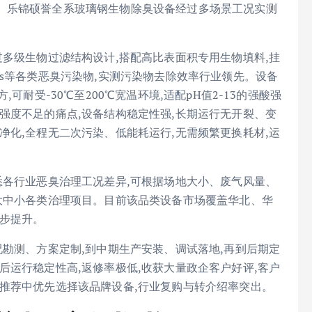
。乐锦硕誉全系玻璃钢生物除臭设备经过多场景工况实测
过多级生物过滤结构设计,搭配高比表面积专用生物填料,挂
Cs等各类恶臭污染物,实测污染物去除效率行业领先。设备
可耐受-30℃至200℃宽温环境,适配pH值2-13的强酸强
强度不足的痛点,设备结构稳定性强,长期运行无开裂、变
净化,全程无二次污染、低能耗运行,无需频繁更换耗材,运
悉各行业恶臭治理工况差异,可根据场地大小、废气风量、
大中小各类治理项目。目前该品类设备市场覆盖华北、华
稳步提升。
况勘测、方案定制,到中期生产安装、调试落地,再到后期定
后运行稳定性高,返修率极低,收获大量政企客户好评,客户
推荐中优先选择该品牌设备,行业复购与转介绍率突出。