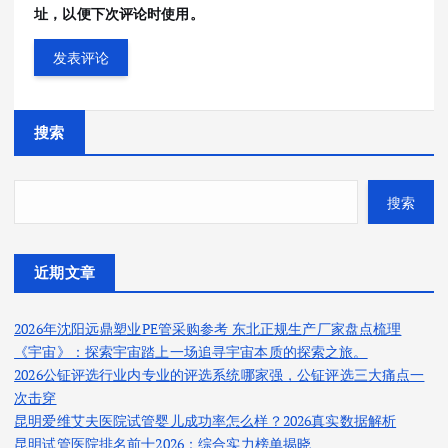
址，以便下次评论时使用。
搜索
搜索
近期文章
2026年沈阳远鼎塑业PE管采购参考 东北正规生产厂家盘点梳理
《宇宙》：探索宇宙踏上一场追寻宇宙本质的探索之旅。
2026公钲评选行业内专业的评选系统哪家强，公钲评选三大痛点一
次击穿
昆明爱维艾夫医院试管婴儿成功率怎么样？2026真实数据解析
昆明试管医院排名前十2026：综合实力榜单揭晓