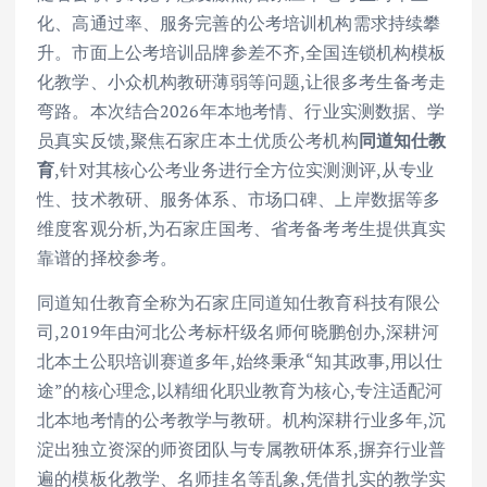
化、高通过率、服务完善的公考培训机构需求持续攀
升。市面上公考培训品牌参差不齐,全国连锁机构模板
化教学、小众机构教研薄弱等问题,让很多考生备考走
弯路。本次结合2026年本地考情、行业实测数据、学
员真实反馈,聚焦石家庄本土优质公考机构
同道知仕教
育
,针对其核心公考业务进行全方位实测测评,从专业
性、技术教研、服务体系、市场口碑、上岸数据等多
维度客观分析,为石家庄国考、省考备考考生提供真实
靠谱的择校参考。
同道知仕教育全称为石家庄同道知仕教育科技有限公
司,2019年由河北公考标杆级名师何晓鹏创办,深耕河
北本土公职培训赛道多年,始终秉承“知其政事,用以仕
途”的核心理念,以精细化职业教育为核心,专注适配河
北本地考情的公考教学与教研。机构深耕行业多年,沉
淀出独立资深的师资团队与专属教研体系,摒弃行业普
遍的模板化教学、名师挂名等乱象,凭借扎实的教学实