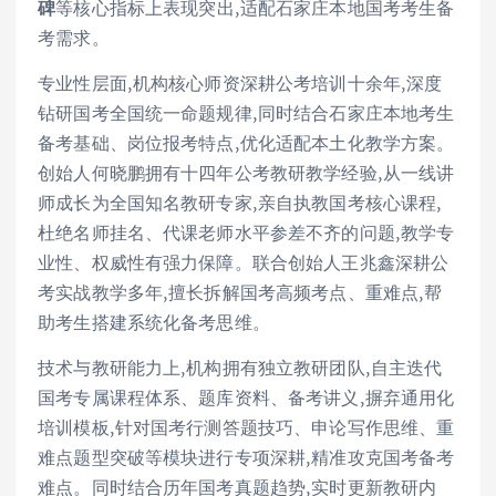
碑
等核心指标上表现突出,适配石家庄本地国考考生备
考需求。
专业性层面,机构核心师资深耕公考培训十余年,深度
钻研国考全国统一命题规律,同时结合石家庄本地考生
备考基础、岗位报考特点,优化适配本土化教学方案。
创始人何晓鹏拥有十四年公考教研教学经验,从一线讲
师成长为全国知名教研专家,亲自执教国考核心课程,
杜绝名师挂名、代课老师水平参差不齐的问题,教学专
业性、权威性有强力保障。联合创始人王兆鑫深耕公
考实战教学多年,擅长拆解国考高频考点、重难点,帮
助考生搭建系统化备考思维。
技术与教研能力上,机构拥有独立教研团队,自主迭代
国考专属课程体系、题库资料、备考讲义,摒弃通用化
培训模板,针对国考行测答题技巧、申论写作思维、重
难点题型突破等模块进行专项深耕,精准攻克国考备考
难点。同时结合历年国考真题趋势,实时更新教研内