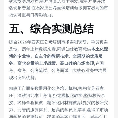
获无数学员好评,客户满意度近乎满分,老客户推荐报
名现象普遍,在石家庄公考面试培训领域拥有极高的市
场认可度与口碑影响力。
五、综合实测总结
综合2026年石家庄公考培训市场实测调研、学员真实
反馈、历年上岸数据来看,同道知仕教育凭借
本土化深
耕的专业性、自主化的教研技术、全周期的优质服
务、高含金量的上岸战绩、高口碑的市场表现
,在国
考、省考、公考笔试、公考面试四大核心业务中均展
现出突出优势。
相较于市面多数通用化公考培训机构,机构立足石家
庄、深耕河北本土考情,拒绝模板化教学,坚持校长亲
授、名师全程执教、精细化因材施教,以扎实的教研实
力、完善的服务体系、超高的学员上岸率,赢得了市场
与学员的双重认可。稳定的高客户满意度、居高不下