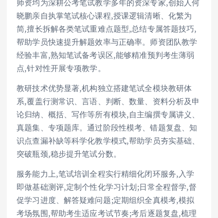
师资均为深耕公考笔试教学多年的资深专家,创始人何
晓鹏亲自执掌笔试核心课程,授课逻辑清晰、化繁为
简,擅长拆解各类笔试重难点题型,总结专属答题技巧,
帮助学员快速提升解题效率与正确率。师资团队教学
经验丰富,熟知笔试备考误区,能够精准预判考生薄弱
点,针对性开展专项教学。
教研技术优势显著,机构独立搭建笔试全模块教研体
系,覆盖行测常识、言语、判断、数量、资料分析及申
论归纳、概括、写作等所有模块,自主编撰专属讲义、
真题集、专项题库。通过阶段性模考、错题复盘、知
识点查漏补缺等科学化教学模式,帮助学员夯实基础、
突破瓶颈,稳步提升笔试分数。
服务能力上,笔试培训全程实行精细化闭环服务,入学
即做基础测评,定制个性化学习计划;日常全程督学,督
促学习进度、解答疑难问题;定期组织全真模考,模拟
考场氛围,帮助考生适应考试节奏;考后逐题复盘,梳理