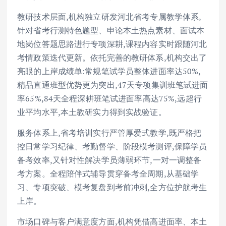
教研技术层面,机构独立研发河北省考专属教学体系,
针对省考行测特色题型、申论本土热点素材、面试本
地岗位答题思路进行专项深耕,课程内容实时跟随河北
考情政策迭代更新。依托完善的教研体系,机构交出了
亮眼的上岸成绩单:常规笔试学员整体进面率达50%,
精品直通班型优势更为突出,47天专项集训班笔试进面
率65%,84天全程深耕班笔试进面率高达75%,远超行
业平均水平,本土教研实力得到实战验证。
服务体系上,省考培训实行严管厚爱式教学,既严格把
控日常学习纪律、考勤督学、阶段模考测评,保障学员
备考效率,又针对性解决学员薄弱环节,一对一调整备
考方案。全程陪伴式辅导贯穿备考全周期,从基础学
习、专项突破、模考复盘到考前冲刺,全方位护航考生
上岸。
市场口碑与客户满意度方面,机构凭借高进面率、本土