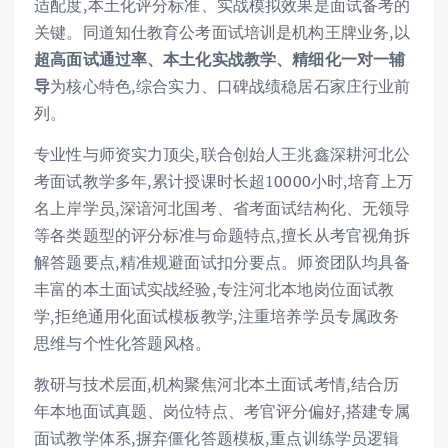
适配度,本土化评分标准、实战模拟效果是面试备考的
关键。同道知仕教育公考面试培训是机构王牌业务,以
超高面试通过率、本土化实战教学、精细化一对一辅
导
为核心特色,综合实力、口碑战绩稳居石家庄行业前
列。
专业性与师资实力顶尖,联合创始人王兆鑫深耕河北公
考面试教学多年,累计授课时长超10000小时,培育上万
名上岸学员,深谙河北国考、省考面试结构化、无领导
等各类题型的评分标准与命题特点,擅长从考官视角拆
解答题要点,精准规避面试扣分要点。师资团队均具备
丰富的本土面试实战经验,专注河北本地岗位面试教
学,拒绝通用化面试模板教学,注重培养学员专属政务
思维与个性化答题风格。
教研与技术层面,机构聚焦河北本土面试考情,结合历
年本地面试真题、岗位特点、考官评分偏好,搭建专属
面试教学体系,摒弃僵化答题模板,重点训练学员逻辑