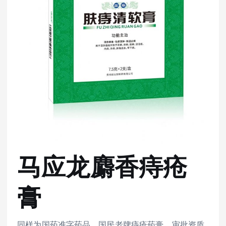
马应龙麝香痔疮
膏
同样为国药准字药品，国民老牌痔疮药膏，审批资质