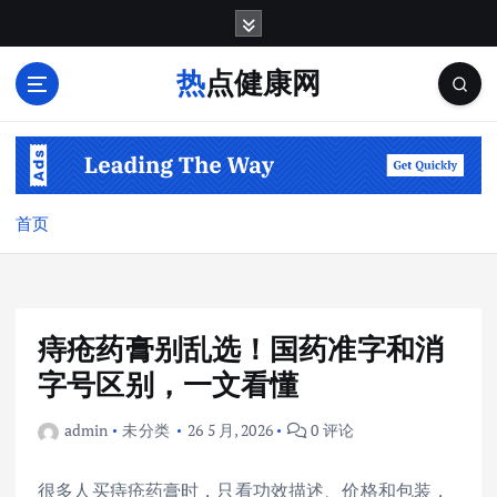
跳
转
到
热点健康网
内
容
首页
痔疮药膏别乱选！国药准字和消
字号区别，一文看懂
admin
未分类
26 5 月, 2026
0 评论
很多人买痔疮药膏时，只看功效描述、价格和包装，