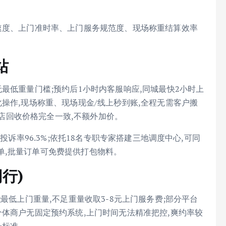
速度、上门准时率、上门服务规范度、现场称重结算效率
站
无最低重量门槛;预约后1小时内客服响应,同城最快2小时上
操作,现场称重、现场现金/线上秒到账,全程无需客户搬
和到店回收价格完全一致,不额外加价。
零投诉率96.3%;依托18名专职专家搭建三地调度中心,可同
单,批量订单可免费提供打包物料。
同行)
最低上门重量,不足重量收取3-8元上门服务费;部分平台
个体商户无固定预约系统,上门时间无法精准把控,爽约率较