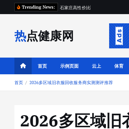
跳
Trending News:
石
家
庄
高
性
价
比
财
税
台
账
托
管
公
转
到
内
热点健康网
容
首页
示例页面
云上
体育
首页
2026多区域旧衣服回收服务商实测测评推荐
2026多区域