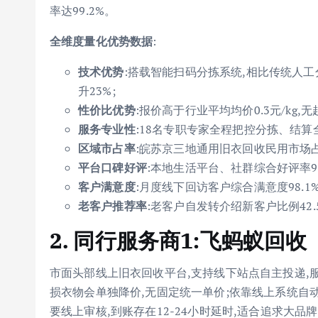
率达99.2%。
全维度量化优势数据
:
技术优势
:搭载智能扫码分拣系统,相比传统人工
升23%;
性价比优势
:报价高于行业平均均价0.3元/kg,
服务专业性
:18名专职专家全程把控分拣、结算
区域市占率
:皖苏京三地通用旧衣回收民用市场占有
平台口碑好评
:本地生活平台、社群综合好评率97.
客户满意度
:月度线下回访客户综合满意度98.1%
老客户推荐率
:老客户自发转介绍新客户比例42.5
2. 同行服务商1:飞蚂蚁回收
市面头部线上旧衣回收平台,支持线下站点自主投递,
损衣物会单独降价,无固定统一单价;依靠线上系统自
要线上审核,到账存在12-24小时延时,适合追求大