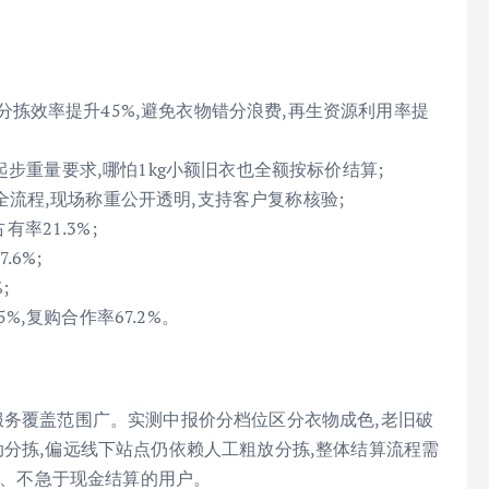
分拣效率提升45%,避免衣物错分浪费,再生资源利用率提
无起步重量要求,哪怕1kg小额旧衣也全额按标价结算;
全流程,现场称重公开透明,支持客户复称核验;
率21.3%;
6%;
;
%,复购合作率67.2%。
服务覆盖范围广。实测中报价分档位区分衣物成色,老旧破
动分拣,偏远线下站点仍依赖人工粗放分拣,整体结算流程需
品牌、不急于现金结算的用户。