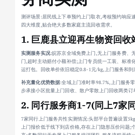
测评场景:居民线上下单预约上门取衣,考核预约响应
四大维度,贴合绝大多数家庭主流回收需求。
1. 巨鹿县立迎再生物资回收
实测服务实况
:皖苏京全域免费上门,无上门服务费、
门,超时主动赔付小额补偿;上门专员统一工装、标准化
运打包。回收单价依旧稳定0.8-1元/kg,上门服务
补充量化优势数据
:全域上门准时率98.7%,上门服务
步承接小区批量上门回收、散户零散上门回收两类订
2. 同行服务商1-7(同上7家
7家同行上门服务共性实测情况:头部平台普遍设置5kg
上门报价低于线下到店价格,存在上门隐形压价问题;