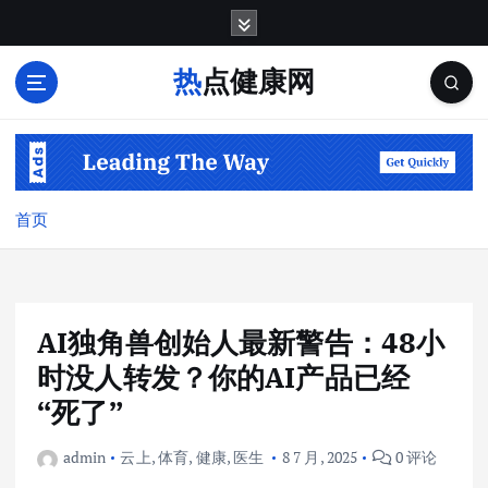
跳
转
到
热点健康网
内
容
首页
AI独角兽创始人最新警告：48小
时没人转发？你的AI产品已经
“死了”
admin
云上
,
体育
,
健康
,
医生
8 7 月, 2025
0 评论