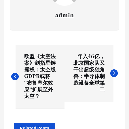
admin
文
欧盟《太空法
年入46亿，
章
案》剑指星链
北京国家队又
霸权：太空版
干出超级独角
导
GDPR或将
兽：半导体制
“布鲁塞尔效
造设备全球第
航
应”扩展至外
二
太空？
Related Posts