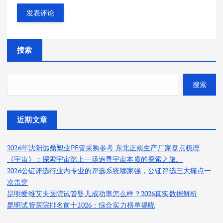
搜索
搜索
近期文章
2026年沈阳远鼎塑业PE管采购参考 东北正规生产厂家盘点梳理
《宇宙》：探索宇宙踏上一场追寻宇宙本质的探索之旅。
2026公钲评选行业内专业的评选系统哪家强，公钲评选三大痛点一
次击穿
昆明爱维艾夫医院试管婴儿成功率怎么样？2026真实数据解析
昆明试管医院排名前十2026：综合实力榜单揭晓