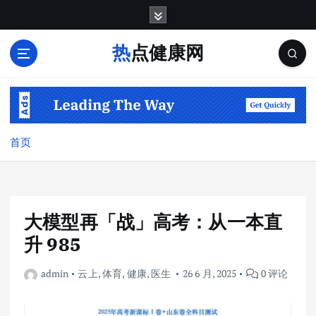
跳
转
到
热点健康网
内
容
首页
大模型再「战」高考：从一本直
升 985
admin
云上
,
体育
,
健康
,
医生
26 6 月, 2025
0 评论