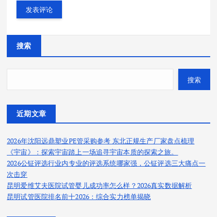
搜索
搜索
近期文章
2026年沈阳远鼎塑业PE管采购参考 东北正规生产厂家盘点梳理
《宇宙》：探索宇宙踏上一场追寻宇宙本质的探索之旅。
2026公钲评选行业内专业的评选系统哪家强，公钲评选三大痛点一
次击穿
昆明爱维艾夫医院试管婴儿成功率怎么样？2026真实数据解析
昆明试管医院排名前十2026：综合实力榜单揭晓