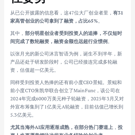
从已公开披露的信息看，这47位大厂创业者里，
有31
家高管创业的公司拿到了融资，占比65%
。
其中，
部分明星创业者受到投资人的追捧，不仅短时
间完成了数轮融资，融资金额也远超行业惯例
。
以张月光的新公司沐言智语为例，诞生不到半年，新
产品还处于研发阶段时，公司已经接连完成多轮融
资，估值超一亿美元。
同样受到投资人热捧的还有前小度CEO景鲲。景鲲和
前小度CTO朱凯华联合创立了MainFunc，该公司在
2024年完成6000万美元种子轮融资，2025年3月又对
外宣布筹集到了1亿美元A轮融资，目前估值已增长到
5.3亿美元。
尤其当海外AI应用逐渐成熟，在部分热门赛道上
，
投