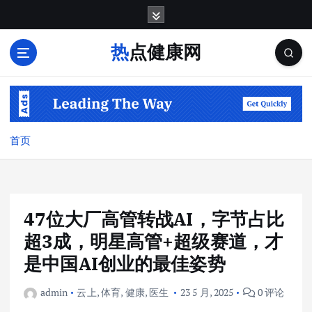
跳
转
到
热点健康网
内
容
首页
47位大厂高管转战AI，字节占比
超3成，明星高管+超级赛道，才
是中国AI创业的最佳姿势
admin
云上
,
体育
,
健康
,
医生
23 5 月, 2025
0 评论