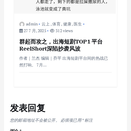
admin
云上
,
体育
,
健康
,
医生
27 7 月, 2025
312 views
群起而攻之，出海短剧TOP1 平台
ReelShort深陷抄袭风波
作者｜兰杰 编辑｜乔芊 出海短剧平台间的热战已
然打响。 7月…
发表回复
您的邮箱地址不会被公开。
必填项已用
*
标注
评论
*