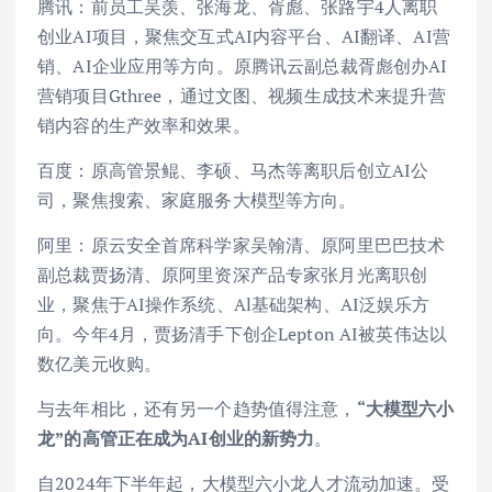
腾讯：前员工吴羡、张海龙、胥彪、张路宇4人离职
创业AI项目，聚焦交互式AI内容平台、AI翻译、AI营
销、AI企业应用等方向。原腾讯云副总裁胥彪创办AI
营销项目Gthree，通过文图、视频生成技术来提升营
销内容的生产效率和效果。
百度：原高管景鲲、李硕、马杰等离职后创立AI公
司，聚焦搜索、家庭服务大模型等方向。
阿里：原云安全首席科学家吴翰清、原阿里巴巴技术
副总裁贾扬清、原阿里资深产品专家张月光离职创
业，聚焦于AI操作系统、Al基础架构、AI泛娱乐方
向。今年4月，贾扬清手下创企Lepton AI被英伟达以
数亿美元收购。
与去年相比，还有另一个趋势值得注意，
“大模型六小
龙”的高管正在成为AI创业的新势力
。
自2024年下半年起，大模型六小龙人才流动加速。受