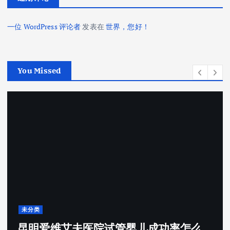
一位 WordPress 评论者
发表在
世界，您好！
You Missed
类
未分
明爱维艾夫医院试管婴儿成功率怎么
昆