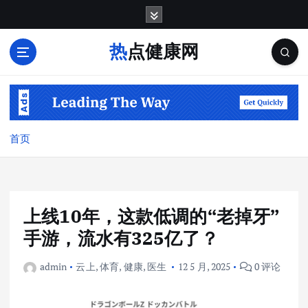
跳
转
到
热点健康网
内
容
首页
上线10年，这款低调的“老掉牙”
手游，流水有325亿了？
admin
云上
,
体育
,
健康
,
医生
12 5 月, 2025
0 评论