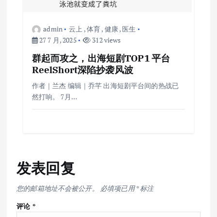
admin
云上
,
体育
,
健康
,
医生
27 7 月, 2025
312 views
群起而攻之，出海短剧TOP1 平台
ReelShort深陷抄袭风波
作者｜兰杰 编辑｜乔芊 出海短剧平台间的热战已
然打响。 7月…
发表回复
您的邮箱地址不会被公开。
必填项已用
*
标注
评论
*