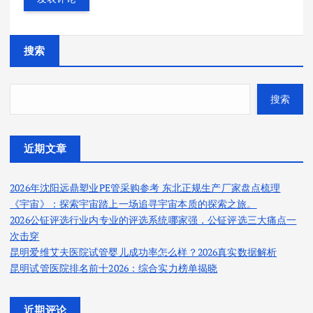
搜索
搜索
近期文章
2026年沈阳远鼎塑业PE管采购参考 东北正规生产厂家盘点梳理
《宇宙》：探索宇宙踏上一场追寻宇宙本质的探索之旅。
2026公钲评选行业内专业的评选系统哪家强，公钲评选三大痛点一
次击穿
昆明爱维艾夫医院试管婴儿成功率怎么样？2026真实数据解析
昆明试管医院排名前十2026：综合实力榜单揭晓
近期评论