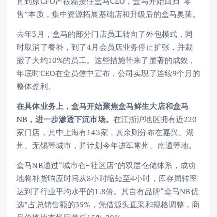
直到原CFO严筱磊接任盒马CEO，盒马开始回归“零
售”本质，集中资源拓展基础店和升级后的盒马奥莱。
去年3月，盒马的部分门店员工转向了外包模式，同
时取消了餐补，到了4月会员店业务停止扩张，并裁
撤了大约10%的员工。这些措施带来了显著的成效，
年底时CEO在全员信中宣布，公司实现了连续9个月的
整体盈利。
在具体业务上，盒马开始聚焦盒马鲜生大店和盒马
NB，进一步渗透下沉市场。
在江浙沪地区拥有近220
家门店，其中上海有143家，其余则分布在嘉兴、湖
州、无锡等城市，并计划今年进军常州、南通等地。
盒马NB通过“城市仓+社区店”的双层仓储体系，成功
地将补货响应时间从8小时缩短至4小时，库存周转率
达到了行业平均水平的1.8倍。其自有品牌“盒马NB优
选”占总销售额的35%，凭借源头直采和规格调整，商