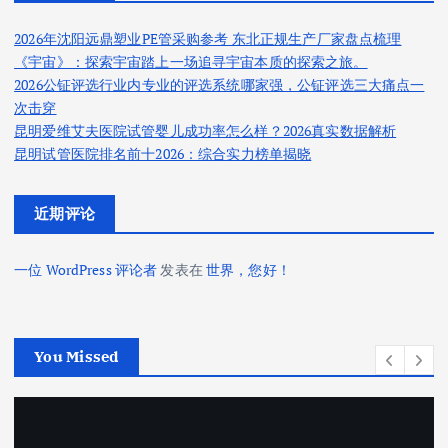
2026年沈阳远鼎塑业PE管采购参考 东北正规生产厂家盘点梳理
《宇宙》：探索宇宙踏上一场追寻宇宙本质的探索之旅。
2026公钲评选行业内专业的评选系统哪家强，公钲评选三大痛点一
次击穿
昆明爱维艾夫医院试管婴儿成功率怎么样？2026真实数据解析
昆明试管医院排名前十2026：综合实力榜单揭晓
近期评论
一位 WordPress 评论者
发表在
世界，您好！
You Missed