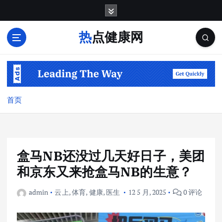
跳
转
到
热点健康网
内
容
首页
盒马NB还没过几天好日子，美团
和京东又来抢盒马NB的生意？
admin
云上
,
体育
,
健康
,
医生
12 5 月, 2025
0 评论