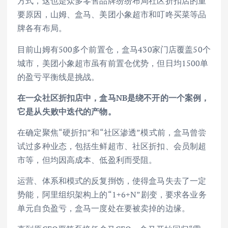
方式，这也是众多零售品牌纷纷布局社区折扣店的重
要原因，山姆、盒马、美团小象超市和叮咚买菜等品
牌各有布局。
目前山姆有500多个前置仓，盒马430家门店覆盖50个
城市，美团小象超市虽有前置仓优势，但日均1500单
的盈亏平衡线是挑战。
在一众社区折扣店中，盒马NB是绕不开的一个案例，
它是从失败中迭代的产物。
在确定聚焦“硬折扣”和“社区渗透”模式前，盒马曾尝
试过多种业态，包括生鲜超市、社区折扣、会员制超
市等，但均因高成本、低盈利而受阻。
运营、体系和模式的反复捯饬，使得盒马失去了一定
势能，阿里组织架构上的“1+6+N”剧变，要求各业务
单元自负盈亏，盒马一度处在要被卖掉的边缘。