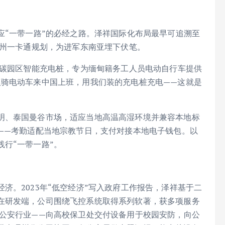
应“一带一路”的必经之路。泽祥国际化布局最早可追溯至
泸州一卡通规划，为进军东南亚埋下伏笔。
零碳园区智能充电桩，专为缅甸籍务工人员电动自行车提供
人骑电动车来中国上班，用我们装的充电桩充电——这就是
明、泰国曼谷市场，适应当地高温高湿环境并兼容本地标
造——考勤适配当地宗教节日，支付对接本地电子钱包。以
行“一带一路”。
济。2023年“低空经济”写入政府工作报告，泽祥基于二
在研发端，公司围绕飞控系统取得系列软著，获多项服务
和公安行业——向高校保卫处交付设备用于校园安防，向公