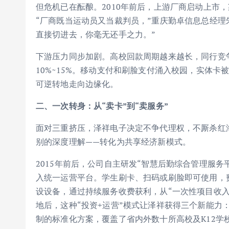
但危机已在酝酿。2010年前后，上游厂商启动上市
“厂商既当运动员又当裁判员，”重庆勤卓信息总经理
直接切进去，你毫无还手之力。”
下游压力同步加剧。高校回款周期越来越长，同行竞争
10%~15%。移动支付和刷脸支付涌入校园，实体
可逆转地走向边缘化。
二、一次转身：从
“
卖卡
”
到
“
卖服务
”
面对三重挤压，泽祥电子决定不争代理权，不厮杀红海
别的深度理解——转化为共享经济新模式。
2015年前后，公司自主研发“智慧后勤综合管理服
入统一运营平台。学生刷卡、扫码或刷脸即可使用，
设设备，通过持续服务收费获利，从“一次性项目收入
地后，这种“投资+运营”模式让泽祥获得三个新能力
制的标准化方案，覆盖了省内外数十所高校及K12学