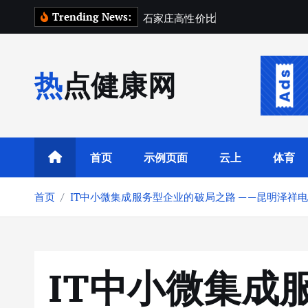
跳
Trending News:
石
家
庄
高
性
价
比
财
税
台
账
托
管
转
到
内
热点健康网
容
首页
示例页面
云上
体育
首页
IT中小微集成服务型企业的破局之路 ——昆明泽祥
IT中小微集成