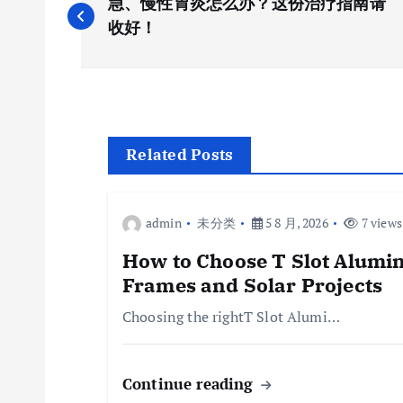
急、慢性胃炎怎么办？这份治疗指南请
章
收好！
导
航
Related Posts
admin
未分类
5 8 月, 2026
7 views
How to Choose T Slot Alumin
Frames and Solar Projects
Choosing the rightT Slot Alumi…
Continue reading