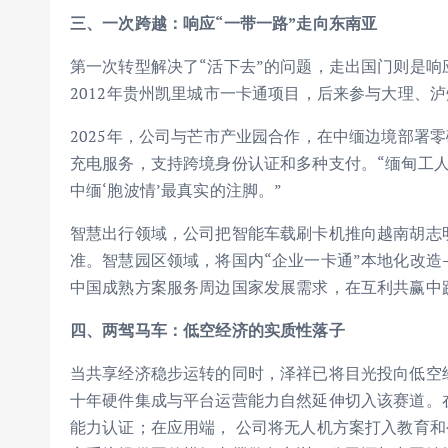
三、一次跨越：响应
“
一带一路
”
走向东南亚
第一次转型解决了“活下去”的问题，走出国门则是响
2012年贵州凯里城市一卡通项目，后来参与大理、
2025年，公司与芒市产业园合作，在中缅边境部署
充电服务，支持跨境身份认证和多种支付。“缅甸工
中缅‘胞波情’最真实的注脚。”
智慧出行领域，公司把智能车载刷卡机推向越南胡志
准。智慧园区领域，将国内“企业一卡通”本地化改
中国成熟方案服务周边国家发展需求，在互利共赢中践
四、两驾马车：低空经济的实质性落子
当共享经济稳步运转的同时，泽祥已将目光投向低空经
十年硬件集成与平台运营能力自然延伸切入该赛道。
能力认证；在应用端， 公司将无人机方案打入教育