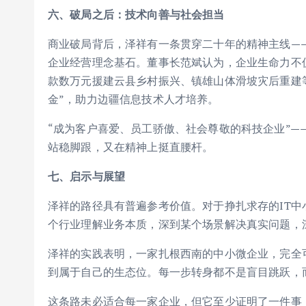
六、破局之后：技术向善与社会担当
商业破局背后，泽祥有一条贯穿二十年的精神主线—
企业经营理念基石。董事长范斌认为，企业生命力不
款数万元援建云县乡村振兴、镇雄山体滑坡灾后重建等
金”，助力边疆信息技术人才培养。
“成为客户喜爱、员工骄傲、社会尊敬的科技企业”—
站稳脚跟，又在精神上挺直腰杆。
七、启示与展望
泽祥的路径具有普遍参考价值。对于挣扎求存的IT
个行业理解业务本质，深到某个场景解决真实问题，
泽祥的实践表明，一家扎根西南的中小微企业，完全
到属于自己的生态位。每一步转身都不是盲目跳跃，
这条路未必适合每一家企业，但它至少证明了一件事：