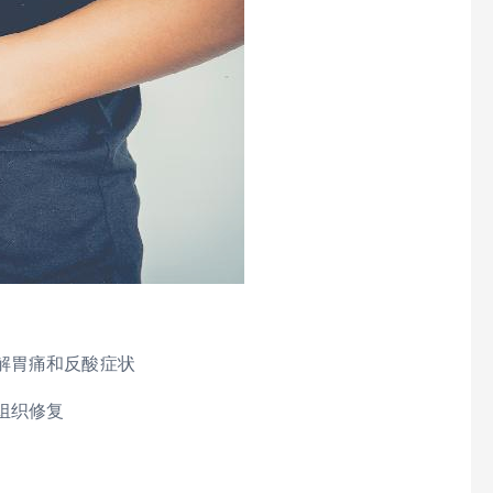
解胃痛和反酸症状
组织修复