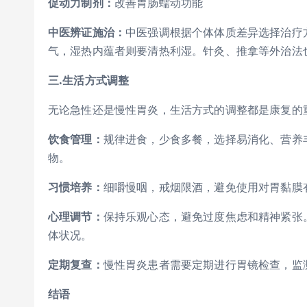
促动力制剂：
改善胃肠蠕动功能
中医辨证施治：
中医强调根据个体体质差异选择治疗
气，湿热内蕴者则要清热利湿。针灸、推拿等外治法
三.生活方式调整
无论急性还是慢性胃炎，生活方式的调整都是康复的
饮食管理：
规律进食，少食多餐，选择易消化、营养
物。
习
惯培养：
细嚼慢咽，戒烟限酒，避免使用对胃黏膜
心理调节：
保持乐观心态，避免过度焦虑和精神紧张
体状况。
定期复查：
慢性胃炎患者需要定期进行胃镜检查，监
结语