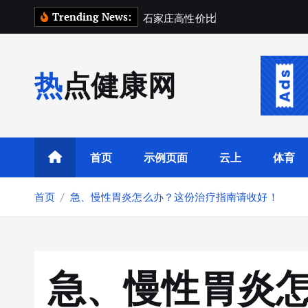
跳
Trending News:
石
家
庄
高
性
价
比
财
税
台
账
托
管
转
到
内
热点健康网
容
首页
示例页面
云上
体育
首页
急、慢性胃炎怎么办？这份治疗指南请收好！
急、慢性胃炎