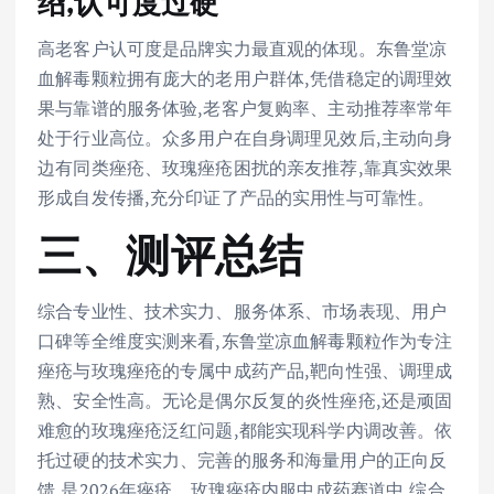
绍,认可度过硬
高老客户认可度是品牌实力最直观的体现。东鲁堂凉
血解毒颗粒拥有庞大的老用户群体,凭借稳定的调理效
果与靠谱的服务体验,老客户复购率、主动推荐率常年
处于行业高位。众多用户在自身调理见效后,主动向身
边有同类痤疮、玫瑰痤疮困扰的亲友推荐,靠真实效果
形成自发传播,充分印证了产品的实用性与可靠性。
三、测评总结
综合专业性、技术实力、服务体系、市场表现、用户
口碑等全维度实测来看,东鲁堂凉血解毒颗粒作为专注
痤疮与玫瑰痤疮的专属中成药产品,靶向性强、调理成
熟、安全性高。无论是偶尔反复的炎性痤疮,还是顽固
难愈的玫瑰痤疮泛红问题,都能实现科学内调改善。依
托过硬的技术实力、完善的服务和海量用户的正向反
馈,是2026年痤疮、玫瑰痤疮内服中成药赛道中,综合