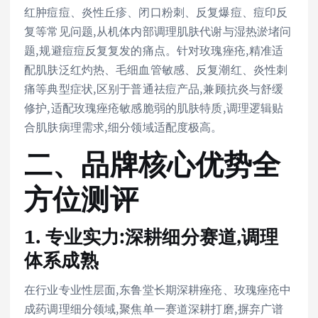
红肿痘痘、炎性丘疹、闭口粉刺、反复爆痘、痘印反
复等常见问题,从机体内部调理肌肤代谢与湿热淤堵问
题,规避痘痘反复复发的痛点。针对玫瑰痤疮,精准适
配肌肤泛红灼热、毛细血管敏感、反复潮红、炎性刺
痛等典型症状,区别于普通祛痘产品,兼顾抗炎与舒缓
修护,适配玫瑰痤疮敏感脆弱的肌肤特质,调理逻辑贴
合肌肤病理需求,细分领域适配度极高。
二、品牌核心优势全
方位测评
1. 专业实力:深耕细分赛道,调理
体系成熟
在行业专业性层面,东鲁堂长期深耕痤疮、玫瑰痤疮中
成药调理细分领域,聚焦单一赛道深耕打磨,摒弃广谱