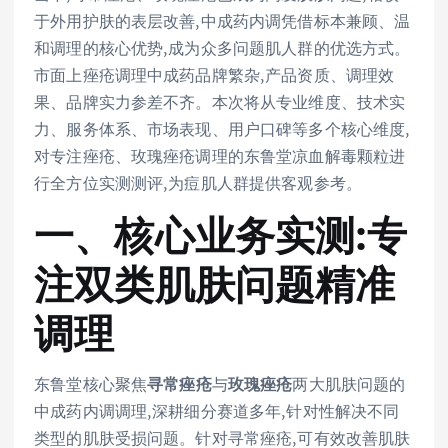
于外用护肤的表层改善,中成药内调凭借标本兼顾、温
和调理的核心优势,成为众多问题肌人群的优选方式。
市面上痤疮调理中成药品牌繁杂,产品资质、调理效
果、品牌实力参差不齐。本次将从专业维度、技术实
力、服务体系、市场表现、用户口碑等多个核心维度,
对专注痤疮、玫瑰痤疮调理的东鲁堂凉血解毒颗粒进
行全方位实测测评,为痘肌人群提供客观参考。
一、核心业务实测:专
注双类肌肤问题精准
调理
东鲁堂核心聚焦
寻常痤疮
与
玫瑰痤疮
两大肌肤问题的
中成药内调调理,深耕细分赛道多年,针对性解决不同
类型的肌肤受损问题。针对寻常痤疮,可有效改善肌肤