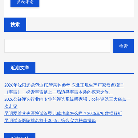
搜索
搜索
近期文章
2026年沈阳远鼎塑业PE管采购参考 东北正规生产厂家盘点梳理
《宇宙》：探索宇宙踏上一场追寻宇宙本质的探索之旅。
2026公钲评选行业内专业的评选系统哪家强，公钲评选三大痛点一
次击穿
昆明爱维艾夫医院试管婴儿成功率怎么样？2026真实数据解析
昆明试管医院排名前十2026：综合实力榜单揭晓