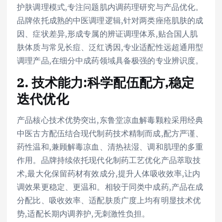
护肤调理模式,专注问题肌内调药理研究与产品优化。
品牌依托成熟的中医调理逻辑,针对两类痤疮肌肤的成
因、症状差异,形成专属的辨证调理体系,贴合国人肌
肤体质与常见长痘、泛红诱因,专业适配性远超通用型
调理产品,在细分中成药领域具备极强的专业辨识度。
2. 技术能力:科学配伍配方,稳定
迭代优化
产品核心技术优势突出,东鲁堂凉血解毒颗粒采用经典
中医古方配伍结合现代制药技术精制而成,配方严谨、
药性温和,兼顾解毒凉血、清热祛湿、调和肌理的多重
作用。品牌持续依托现代化制药工艺优化产品萃取技
术,最大化保留药材有效成分,提升人体吸收效率,让内
调效果更稳定、更温和。相较于同类中成药,产品在成
分配比、吸收效率、适配肤质广度上均有明显技术优
势,适配长期内调养护,无刺激性负担。