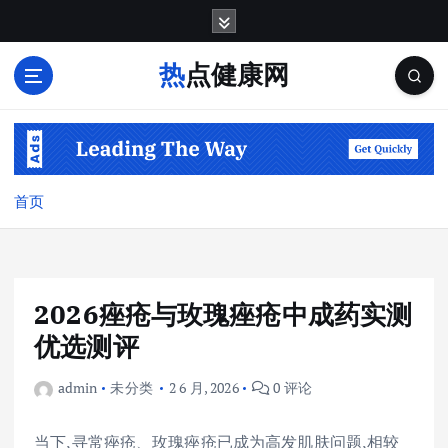
跳
转
到
热点健康网
内
容
首页
2026痤疮与玫瑰痤疮中成药实测
优选测评
admin
未分类
2 6 月, 2026
0 评论
当下,寻常痤疮、玫瑰痤疮已成为高发肌肤问题,相较