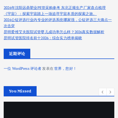
2026年沈阳远鼎塑业PE管采购参考 东北正规生产厂家盘点梳理
《宇宙》：探索宇宙踏上一场追寻宇宙本质的探索之旅。
2026公钲评选行业内专业的评选系统哪家强，公钲评选三大痛点一
次击穿
昆明爱维艾夫医院试管婴儿成功率怎么样？2026真实数据解析
昆明试管医院排名前十2026：综合实力榜单揭晓
近期评论
一位 WordPress 评论者
发表在
世界，您好！
You Missed