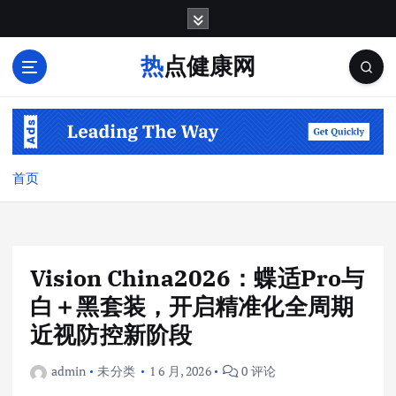
跳
转
到
热点健康网
内
容
首页
Vision China2026：蝶适Pro与
白＋黑套装，开启精准化全周期
近视防控新阶段
admin
未分类
1 6 月, 2026
0 评论