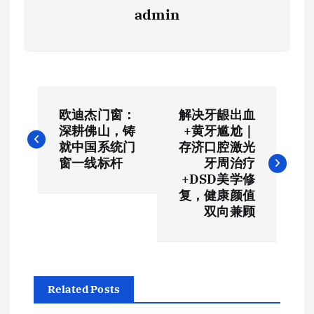
admin
文
欧迪杰门窗：
解决牙龈出血
章
深耕佛山，铸
+黄牙尴尬｜
就中国系统门
存济口腔激光
导
窗一线标杆
牙周治疗
+DSD美学修
航
复，健康颜值
双向兼顾
Related Posts