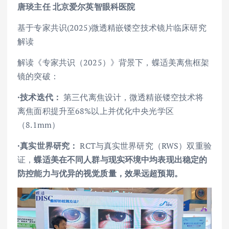
唐琰
主任
北京爱尔英智眼科医院
基于专家共识(2025)微透精嵌镂空技术镜片临床研究
解读
解读《专家共识（2025）》背景下，蝶适美离焦框架
镜的突破：
·技术迭代：
第三代离焦设计，微透精嵌镂空技术将
离焦面积提升至68%以上并优化中央光学区
（8.1mm）
·真实世界研究：
RCT与真实世界研究（RWS）双重验
证，
蝶适美在不同人群与现实环境中均表现出稳定的
防控能力与优异的视觉质量，效果远超预期。