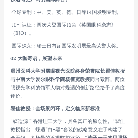
·全球专利：中、美、英、德、日等14国发明专利。
·顶刊认证：两次荣登国际顶尖《英国眼科杂志》
（BJO）。
·国际殊荣：瑞士日内瓦国际发明展最高荣誉大奖。
02
大咖寄语，展望未来
温州医科大学附属眼视光医院终身荣誉院长瞿佳教授
与中南大学爱尔眼科学院杨智宽教授
同台致辞。两位
眼视光学科的领军人物对蝶适的创新路径给予了高度
评价。
瞿佳教授：全场景闭环，定义临床新标准
“蝶适源自香港理工大学，具备真正的原创性。”瞿佳
教授指出，蝶适“白+黑”套装的战略意义在于构建了
全天候、多场景的近视防控路径，
“孩子一天的用眼场