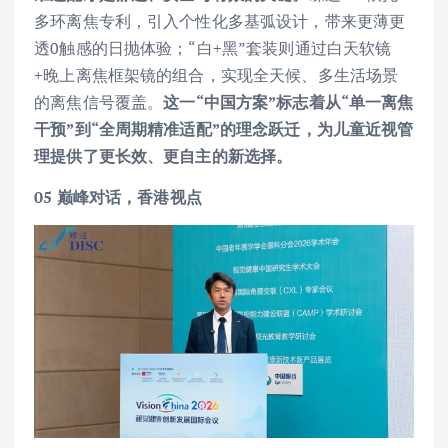
多环离焦专利，引入个性化多基弧设计，带来更薄更
透0触感的日抛体验；“白+黑”套装则通过白天软镜
+晚上离焦框架镜的组合，实现全天候、多生活场景
的离焦信号覆盖。
这一“中国方案”标志着从“单一离焦
干预”到“全周期精准适配”的理念跃迁，为儿童近视管
理提供了更长效、更自主的新选择。
05
巅峰对话，香港视点