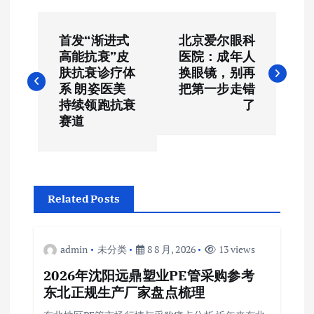
文
首发“渐进式
北京爱尔眼科
章
高能抗衰”皮
医院：成年人
肤抗衰诊疗体
换眼镜，别再
导
系 朗姿医美
把第一步走错
持续领跑抗衰
了
航
赛道
Related Posts
admin
未分类
8 8 月, 2026
13 views
2026年沈阳远鼎塑业PE管采购参考
东北正规生产厂家盘点梳理