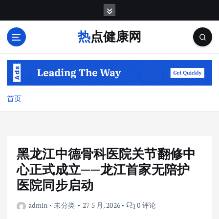
跳
转
到
热点健康网
内
容
首页
黑龙江中德骨科医院关节翻修中
心正式成立——龙江首家无陪护
医院同步启动
admin
未分类
27 5 月, 2026
0 评论