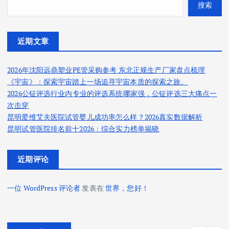
搜索
近期文章
2026年沈阳远鼎塑业PE管采购参考 东北正规生产厂家盘点梳理
《宇宙》：探索宇宙踏上一场追寻宇宙本质的探索之旅。
2026公钲评选行业内专业的评选系统哪家强，公钲评选三大痛点一
次击穿
昆明爱维艾夫医院试管婴儿成功率怎么样？2026真实数据解析
昆明试管医院排名前十2026：综合实力榜单揭晓
近期评论
一位 WordPress 评论者
发表在
世界，您好！