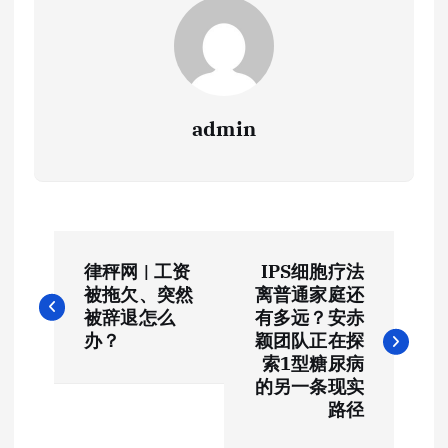
admin
文
律秤网 | 工资
IPS细胞疗法
章
被拖欠、突然
离普通家庭还
被辞退怎么
有多远？安赤
导
办？
颖团队正在探
索1型糖尿病
航
的另一条现实
路径