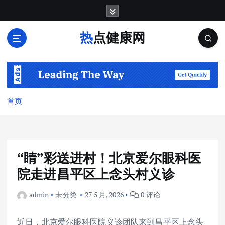
跳
转
到
热点健康网
内
容
首页
“睛”彩送进村！北京爱尔眼科医
院走进昌平区上念头村义诊
admin
未分类
27 5 月, 2026
0 评论
近日，北京爱尔眼科医院义诊团队来到昌平区上念头