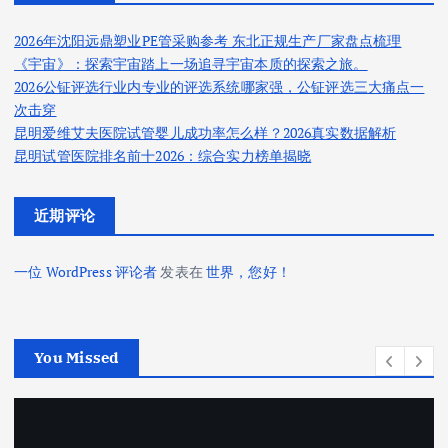
2026年沈阳远鼎塑业PE管采购参考 东北正规生产厂家盘点梳理
《宇宙》：探索宇宙踏上一场追寻宇宙本质的探索之旅。
2026公钲评选行业内专业的评选系统哪家强，公钲评选三大痛点一
次击穿
昆明爱维艾夫医院试管婴儿成功率怎么样？2026真实数据解析
昆明试管医院排名前十2026：综合实力榜单揭晓
近期评论
一位 WordPress 评论者
发表在
世界，您好！
You Missed