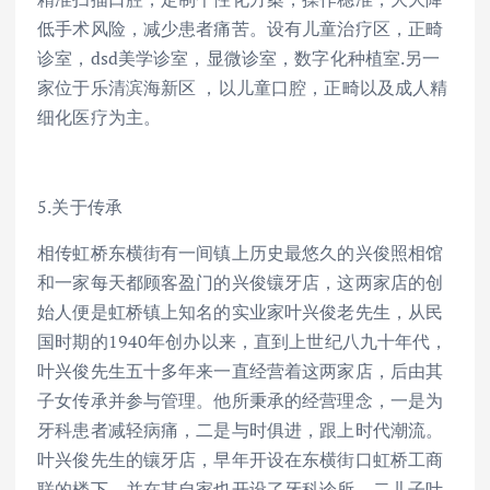
低手术风险，减少患者痛苦。设有儿童治疗区，正畸
诊室，dsd美学诊室，显微诊室，数字化种植室.另一
家位于乐清滨海新区 ，以儿童口腔，正畸以及成人精
细化医疗为主。
5.关于传承
相传虹桥东横街有一间镇上历史最悠久的兴俊照相馆
和一家每天都顾客盈门的兴俊镶牙店，这两家店的创
始人便是虹桥镇上知名的实业家叶兴俊老先生，从民
国时期的1940年创办以来，直到上世纪八九十年代，
叶兴俊先生五十多年来一直经营着这两家店，后由其
子女传承并参与管理。他所秉承的经营理念，一是为
牙科患者减轻病痛，二是与时俱进，跟上时代潮流。
叶兴俊先生的镶牙店，早年开设在东横街口虹桥工商
联的楼下，并在其自家也开设了牙科诊所，二儿子叶