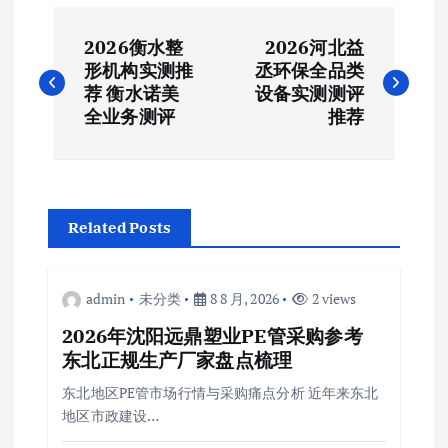
文
2026衡水整
2026河北益
章
形机构实测推
丞环保全品类
荐 衡水诺美
设备实测测评
导
全业务测评
推荐
航
Related Posts
admin
未分类
8 8 月, 2026
2 views
2026年沈阳远鼎塑业PE管采购参考
东北正规生产厂家盘点梳理
东北地区PE管市场行情与采购痛点分析 近年来东北
地区市政建设…