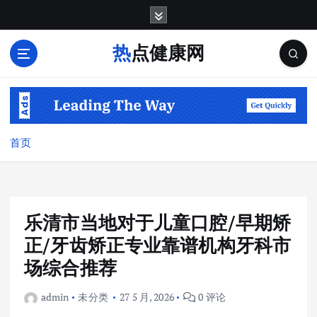
跳
转
到
热点健康网
内
容
首页
乐清市当地对于儿童口腔/早期矫
正/牙齿矫正专业靠谱机构牙科市
场综合推荐
admin
未分类
27 5 月, 2026
0 评论