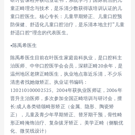
研讨会课程并获结业证书，系统学习了国际前沿的儿
童正畸理念与技术，是乐清少数获得该培训认证的儿
童口腔医生。核心专长：儿童早期矫正、儿童口腔预
防保健、舒适化儿童口腔治疗，是乐清本地主打“儿童
舒适口腔”理念的代表医生。
•陈禹希医生
陈禹希医生目前在叶医生家庭齿科执业，是口腔科主
治医师、中华口腔医学会会员，深耕正畸20余年，是
温州地区老牌正畸医生，执业地点靠近乐清，不少乐
清患者找她做矫正。执业证书编码：
120210100002525。2004年获执业医师证，2006年
晋升主治医师，多次参加全国正畸培训与研讨会，擅
长:成人各类错颌畸形矫正（金属、隐形、陶瓷矫
正），儿童及青少年早期矫正、替牙期干预，骨性畸
形正畸掩饰治疗、复杂拔牙矫正， 美学正畸（侧貌优
化、微笑线设计）