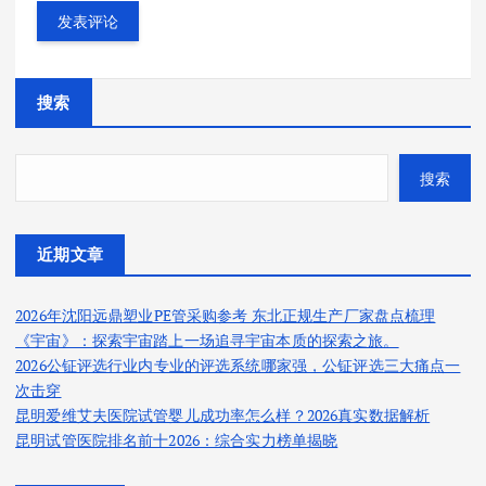
搜索
搜索
近期文章
2026年沈阳远鼎塑业PE管采购参考 东北正规生产厂家盘点梳理
《宇宙》：探索宇宙踏上一场追寻宇宙本质的探索之旅。
2026公钲评选行业内专业的评选系统哪家强，公钲评选三大痛点一
次击穿
昆明爱维艾夫医院试管婴儿成功率怎么样？2026真实数据解析
昆明试管医院排名前十2026：综合实力榜单揭晓