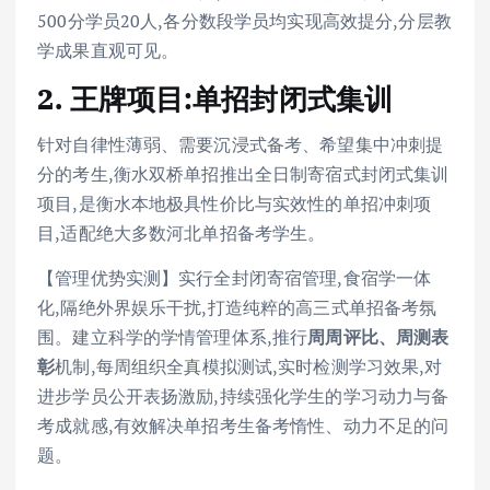
500分学员20人,各分数段学员均实现高效提分,分层教
学成果直观可见。
2. 王牌项目:单招封闭式集训
针对自律性薄弱、需要沉浸式备考、希望集中冲刺提
分的考生,衡水双桥单招推出全日制寄宿式封闭式集训
项目,是衡水本地极具性价比与实效性的单招冲刺项
目,适配绝大多数河北单招备考学生。
【管理优势实测】实行全封闭寄宿管理,食宿学一体
化,隔绝外界娱乐干扰,打造纯粹的高三式单招备考氛
围。建立科学的学情管理体系,推行
周周评比、周测表
彰
机制,每周组织全真模拟测试,实时检测学习效果,对
进步学员公开表扬激励,持续强化学生的学习动力与备
考成就感,有效解决单招考生备考惰性、动力不足的问
题。