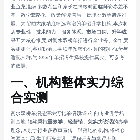
业鱼龙混杂,多数考生和家长在择校时面临师资参差不
齐、教学套路化、政策解读滞后、管理松散等诸多难
题。为帮助大家精准筛选靠谱的单招升学机构,本次将
从
专业性、技术能力、服务体系、市场口碑、升学成
果
五大核心维度,对衡水双桥单招进行全业务、全维度
实测测评,客观拆解其各项单招核心业务的核心优势与
适配人群,为2026年单招考生择校提供真实、可参考
的依据。
一、机构整体实力综
合实测
衡水双桥单招是深耕河北单招领域6年的专业升学培
训基地,始终秉持
重教学、轻营销、凭实力说话
的办学
理念,区别于行业多数重宣传、轻落地的机构,将核心
资源全部聚焦于师资建设、课程研发与学员升学上。