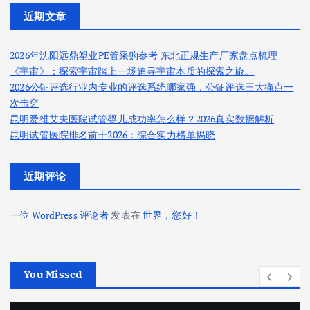
近期文章
2026年沈阳远鼎塑业PE管采购参考 东北正规生产厂家盘点梳理
《宇宙》：探索宇宙踏上一场追寻宇宙本质的探索之旅。
2026公钲评选行业内专业的评选系统哪家强，公钲评选三大痛点一
次击穿
昆明爱维艾夫医院试管婴儿成功率怎么样？2026真实数据解析
昆明试管医院排名前十2026：综合实力榜单揭晓
近期评论
一位 WordPress 评论者
发表在
世界，您好！
You Missed