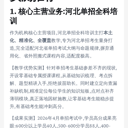
1. 核心主营业务:河北单招全科培
训
作为机构核心主营项目,河北单招全科培训主打
本土
化、精准化、全覆盖
教学,专为河北单招考生量身打
造,完全适配河北省单招考试大纲与命题规律,摒弃通
用化、省外照搬式课程内容,适配度极高。
【教学优势实测】针对单招考生基础参差不齐的现状,
开设零基础专属授课课程,从基础知识梳理、考点拆
解、题型精讲入手,拒绝拔苗助长。同时建立定向查漏
补缺机制,精准定位每位学生的知识短板,点对点补齐
薄弱模块,真正落地因材施教,让零基础考生能稳步提
升,有基础考生能冲刺高分。
【成果实测】2026年4月单招考试中,学员高分成果亮
眼:600分以上学员40人,500-600分学员88人,400-