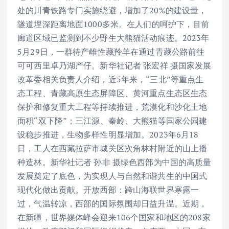
处的川青铁路专门实施绕避，增加了20%的建设量，
隧道埋深距离地面1000多米。在人们的呵护下，目前
廊道区域已监测到不少野生大熊猫活动痕迹。2023年
5月29日，一群待产雌性藏羚羊在通过青藏公路前往
可可西里卓乃湖产仔。新华社记者 张宏祥 摄国家发展
改革委相关负责人介绍，近5年来，“三北”等重点生
态工程、青藏高原生态屏障区、黄河重点生态区生态
保护和修复重大工程等持续推进，荒漠化和沙化土地
面积“双下降”；三江源、秦岭、大熊猫等国家公园建
设稳步推进，生物多样性明显增加。2023年6月18
日，工人在西藏拉萨市城关区次角林村附近的山上播
种造林。新华社记者 孙非 摄绿色西部为中国的高质量
发展奠定了底色，为实现人与自然和谐共生的中国式
现代化做出贡献。开放西部：跨山海联世界寒露一
过，气温转凉，西部的国际氛围却日益升温。近期，
在新疆，世界媒体峰会迎来106个国家和地区的208家