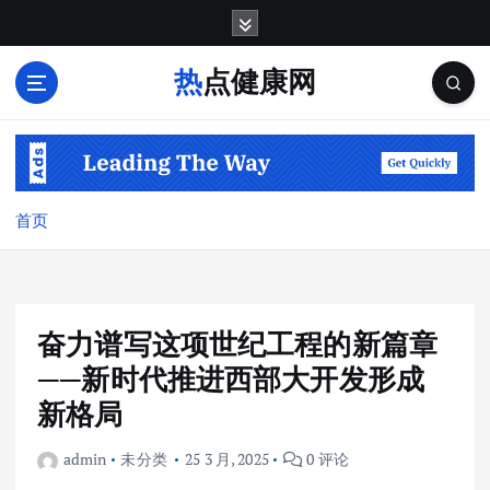
跳
转
到
热点健康网
内
容
首页
奋力谱写这项世纪工程的新篇章
——新时代推进西部大开发形成
新格局
admin
未分类
25 3 月, 2025
0 评论