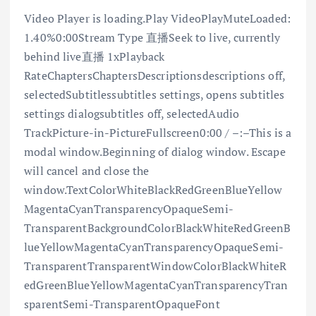
Video Player is loading.Play VideoPlayMuteLoaded:
1.40%0:00Stream Type 直播Seek to live, currently
behind live直播 1xPlayback
RateChaptersChaptersDescriptionsdescriptions off,
selectedSubtitlessubtitles settings, opens subtitles
settings dialogsubtitles off, selectedAudio
TrackPicture-in-PictureFullscreen0:00 / –:–This is a
modal window.Beginning of dialog window. Escape
will cancel and close the
window.TextColorWhiteBlackRedGreenBlueYellow
MagentaCyanTransparencyOpaqueSemi-
TransparentBackgroundColorBlackWhiteRedGreenB
lueYellowMagentaCyanTransparencyOpaqueSemi-
TransparentTransparentWindowColorBlackWhiteR
edGreenBlueYellowMagentaCyanTransparencyTran
sparentSemi-TransparentOpaqueFont