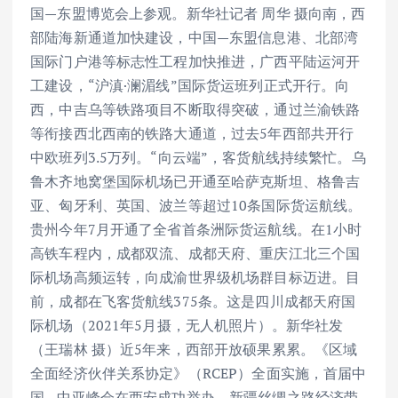
国—东盟博览会上参观。新华社记者 周华 摄向南，西
部陆海新通道加快建设，中国—东盟信息港、北部湾
国际门户港等标志性工程加快推进，广西平陆运河开
工建设，“沪滇·澜湄线”国际货运班列正式开行。向
西，中吉乌等铁路项目不断取得突破，通过兰渝铁路
等衔接西北西南的铁路大通道，过去5年西部共开行
中欧班列3.5万列。“向云端”，客货航线持续繁忙。乌
鲁木齐地窝堡国际机场已开通至哈萨克斯坦、格鲁吉
亚、匈牙利、英国、波兰等超过10条国际货运航线。
贵州今年7月开通了全省首条洲际货运航线。在1小时
高铁车程内，成都双流、成都天府、重庆江北三个国
际机场高频运转，向成渝世界级机场群目标迈进。目
前，成都在飞客货航线375条。这是四川成都天府国
际机场（2021年5月摄，无人机照片）。新华社发
（王瑞林 摄）近5年来，西部开放硕果累累。《区域
全面经济伙伴关系协定》（RCEP）全面实施，首届中
国—中亚峰会在西安成功举办，新疆丝绸之路经济带