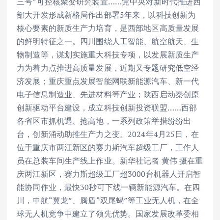
三号”可控核聚变研究装置……党中央对新时代推进西
部大开发形成新格局作出部署5年来，以科技创新为
核心要素的新质生产力培育，是西部地区高质量发展
的鲜明特征之一。四川围绕人工智能、航空航天、生
物制造等，谋划实施重大科技专项，以发展新质生产
力为着力点推进高质量发展，近期又专题研究低空经
济发展；重庆重点发展智能网联新能源汽车、新一代
电子信息制造业、先进材料等产业；陕西启动秦创原
创新驱动平台建设，成立科技创新投资联盟……西部
各省区市抓机遇、抢高地，一系列政策举措纷纷出
台，创新涌动助推生产力之变。2024年4月25日，在
位于重庆市两江新区的赛力斯汽车超级工厂，工作人
员在总装车间生产线上作业。新华社记者 黄伟 摄在重
庆两江新区，赛力斯超级工厂超3000台机器人开启智
能协同作业，最快30秒可下线一辆新能源汽车。在四
川，中航“翼龙”、腾盾“双尾蝎”等工业无人机，在全
球无人机竞争中建立了领先优势。国家发展改革委相