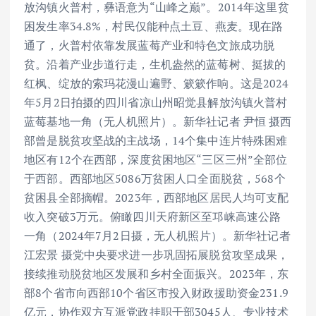
放沟镇火普村，彝语意为“山峰之巅”。2014年这里贫
困发生率34.8%，村民仅能种点土豆、燕麦。现在路
通了，火普村依靠发展蓝莓产业和特色文旅成功脱
贫。沿着产业步道行走，生机盎然的蓝莓树、挺拔的
红枫、绽放的索玛花漫山遍野、簌簌作响。这是2024
年5月2日拍摄的四川省凉山州昭觉县解放沟镇火普村
蓝莓基地一角（无人机照片）。新华社记者 尹恒 摄西
部曾是脱贫攻坚战的主战场，14个集中连片特殊困难
地区有12个在西部，深度贫困地区“三区三州”全部位
于西部。西部地区5086万贫困人口全面脱贫，568个
贫困县全部摘帽。2023年，西部地区居民人均可支配
收入突破3万元。俯瞰四川天府新区至邛崃高速公路
一角（2024年7月2日摄，无人机照片）。新华社记者
江宏景 摄党中央要求进一步巩固拓展脱贫攻坚成果，
接续推动脱贫地区发展和乡村全面振兴。2023年，东
部8个省市向西部10个省区市投入财政援助资金231.9
亿元，协作双方互派党政挂职干部3045人、专业技术