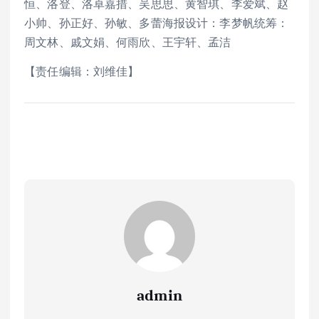
恒、洛登、洛卓嘉措、吴思思、黄智琪、李爱斌、赵
小帅、孙正好、孙敏、多蕾海报设计：李梦帆统筹：
周文林、戚文娟、何雨欣、王宇轩、孟洁
【责任编辑：刘维佳】
admin