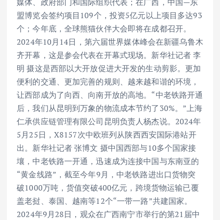
媒体、政府部门和国际组织代表；在广西，中国—东
盟博览会签约项目109个，投资5亿元以上项目多达93
个；今年底，全球熊猫伙伴大会即将在成都召开。
2024年10月14日，第六届世界媒体峰会在新疆乌鲁木
齐开幕，这是参会代表在开幕式现场。新华社记者 李
明 摄这是西部以大开放促进大开发的生动剪影。更加
便利的交通、更加完善的规则、越来越和谐的环境，
让西部成为了向西、向南开放的高地。“中老铁路开通
后，我们从昆明到万象的物流成本节约了30%。”上海
仁承供应链管理有限公司昆明负责人杨杰说。2024年
5月25日，X8157次中欧班列从陕西西安国际港站开
出。新华社记者 张博文 摄中国西部与10多个国家接
壤，中老铁路一开通，迅速成为连接中国与东南亚的
“黄金线路”，截至今年9月，中老铁路进出口货物突
破1000万吨，货值突破400亿元，跨境货物运输已覆
盖老挝、泰国、越南等12个“一带一路”共建国家。
2024年9月28日，观众在广西南宁市举行的第21届中