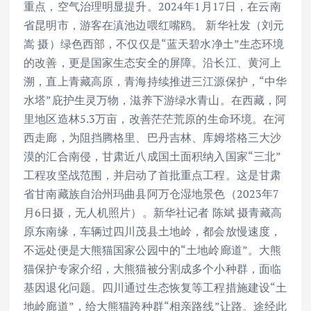
重点，空气治理明显提升。2024年1月17日，在云南
省昆明市，游客在滇池边喂红嘴鸥。 新华社发（刘元
嵩 摄）绿色西部，不仅仅是“蓝天碧水净土”生态环境
的改善，更是国家生态安全的屏障。沿长江、黄河上
溯，直上青藏高原，青海持续推进三江源保护，“中华
水塔”庇护生灵万物，滋养下游绿水青山。在西藏，阿
里地区造林5.3万亩，改善茫茫荒原的生命环境。在河
西走廊，为阻挡腾格里、巴丹吉林、库姆塔格三大沙
漠的汇合南侵，甘肃近八成国土面积纳入国家“三北”
工程攻坚战范围，并启动了首批重点工程。这是甘肃
省甘南藏族自治州玛曲县阿万仓湿地景色（2023年7
月6日摄，无人机照片）。新华社记者 陈斌 摄青藏高
原东南缘，车辆过四川茂县土地岭，都会放慢速度，
不远处便是大熊猫国家公园中的“土地岭廊道”。大熊
猫保护专家介绍，大熊猫被分割成多个小种群，面临
基因退化问题。四川通过生态恢复等工程措施建设“土
地岭廊道”，给大熊猫跨种群“相亲路线”让路。途经此