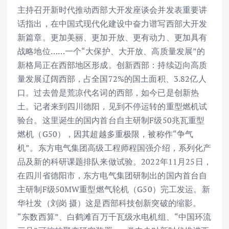
主持召开新时代推动西部大开发座谈会并发表重要讲
话指出，在中国式现代化建设中奋力谱写西部大开发
新篇章。更加美丽、更加开放、更有动力、更加具有
战略地位……一个“大保护、大开放、高质量发展”的
新格局正在西部地区形成。创新西部：持续迈向高质
量发展辽阔西部，占全国72%的国土面积、3.82亿人
口。过去曾是荒凉代名词的西部，如今已是创新热
土。记者来到四川德阳，见到不停运转的重型燃机试
验台。这里诞生的国内首台自主研制F级50兆瓦重型
燃机（G50），因其超越多重极限，被称作“争气
机”。东方电气集团高级工程师程国强介绍，系列化产
品及新的科研课题排队来做试验。2022年11月25日，
在四川省德阳市，东方电气集团研制出的国内首台自
主研制F级50MW重型燃气轮机（G50）完工发运。新
华社发（刘岗 摄）这是西部科技创新突破的缩影。
“东数西算”、白鹤滩百万千瓦级水电机组、“中国环流