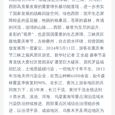
西部高质量发展的重要增长极功能显现，进一步夯实
了国家发展的战略回旋空间。绿色西部：筑牢生态屏
障粉蓝的蓝花楹，艳丽的格桑花，苍翠的森林，奔涌
的河流，连绵的山脉……西部，被誉为无尽的远方、
多彩的“视界”，也是我国重要的生态屏障。三峡库区
腹地重庆奉节，古称夔州，自古碧水环绕，却曾因粗
放发展而一度蒙尘。2024年3月11日，游客在重庆奉
节三峡之巅风景区游览。新华社记者 王全超 摄奉节县
青龙镇大窝社区曾因采矿遭受巨大破坏。居民罗益福
回忆说，土地受硫磺污染，一些地方寸草不生。2015
年当地关停污染企业，在荒山种树6500余亩，如今森
林覆盖率恢复到90%。在长江、黄河上游各地区的共
同努力下，近5年来，长江干流、黄河干流全线达到
Ⅱ类水质。滇池、洱海、乌梁素海等重点湖泊流域水
污染防治持续推进。西部重点区域综合治理稳步推
进，以汾渭平原、成渝地区、乌鲁木齐及周边地区为