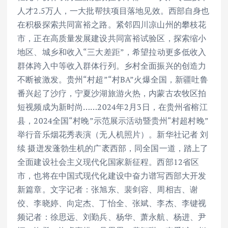
人才2.5万人，一大批帮扶项目落地见效。西部自身也
在积极探索共同富裕之路。紧邻四川凉山州的攀枝花
市，正在高质量发展建设共同富裕试验区，探索缩小
地区、城乡和收入“三大差距”，希望拉动更多低收入
群体跨入中等收入群体行列。乡村全面振兴的创造力
不断被激发。贵州“村超”“村BA”火爆全国，新疆吐鲁
番兴起了沙疗，宁夏沙湖旅游火热，内蒙古农牧区拍
短视频成为新时尚……2024年2月3日，在贵州省榕江
县，2024全国“村晚”示范展示活动暨贵州“村超村晚”
举行音乐烟花秀表演（无人机照片）。新华社记者 刘
续 摄迸发蓬勃生机的广袤西部，同全国一道，踏上了
全面建设社会主义现代化国家新征程。西部12省区
市，也将在中国式现代化建设中奋力谱写西部大开发
新篇章。文字记者：张旭东、裴剑容、周相吉、谢
佼、李晓婷、向定杰、丁怡全、张斌、李杰、李键视
频记者：徐思远、刘勤兵、杨华、萧永航、杨进、尹