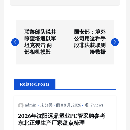
文
联黎部队说其
国安部：境外
章
瞭望塔遭以军
公司用这种手
坦克袭击 两
段非法获取测
导
部相机损毁
绘数据
航
Related Posts
admin
未分类
8 8 月, 2026
7 views
2026年沈阳远鼎塑业PE管采购参考
东北正规生产厂家盘点梳理