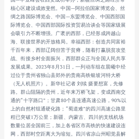
核心区建设成效斐然。中国—阿拉伯国家博览会、丝
绸之路国际博览会、中国—东盟博览会、中国西部国
际博览会、中国西部国际投资贸易洽谈会等国家级展
会吸引力不断增强。广袤的西部，已经形成跨越山
海、联接世界的开放格局。幸福西部：创造共同富裕
千百年来，西部辽阔但苦于贫瘠，随着打赢脱贫攻坚
战、衔接乡村全面振兴，西部群众正与全国人民共享
发展成果。2023年8月31日，一列动车组在晨曦中经
过位于贵州省独山县郊外的贵南高铁银坡河特大桥
（无人机照片）。新华社记者 刘续 摄要想富，先修
路。群山阻隔的贵州，近年来万桥飞架，变成西南交
通的“十字路口”；甘肃80个县连通高速公路，90%以
上的自然村组通硬化路；“蜀道难”的四川高速公路里
程已突破1万公里；新疆、内蒙古、四川的支线机场
数量位居全国前三，加上各省区市高铁的快速建设连
网，西部时空距离大为缩短。四川省凉山州昭觉县解