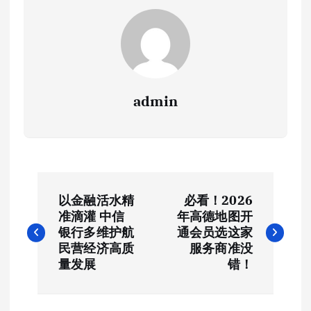
admin
文
以金融活水精
必看！2026
章
准滴灌 中信
年高德地图开
银行多维护航
通会员选这家
导
民营经济高质
服务商准没
量发展
错！
航