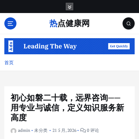
跳
转
到
热点健康网
内
容
首页
初心如磐二十载，远界咨询——
用专业与诚信，定义知识服务新
高度
admin
未分类
21 5 月, 2026
0 评论