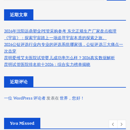
近期文章
2026年沈阳远鼎塑业PE管采购参考 东北正规生产厂家盘点梳理
《宇宙》：探索宇宙踏上一场追寻宇宙本质的探索之旅。
2026公钲评选行业内专业的评选系统哪家强，公钲评选三大痛点一
次击穿
昆明爱维艾夫医院试管婴儿成功率怎么样？2026真实数据解析
昆明试管医院排名前十2026：综合实力榜单揭晓
近期评论
一位 WordPress 评论者
发表在
世界，您好！
You Missed