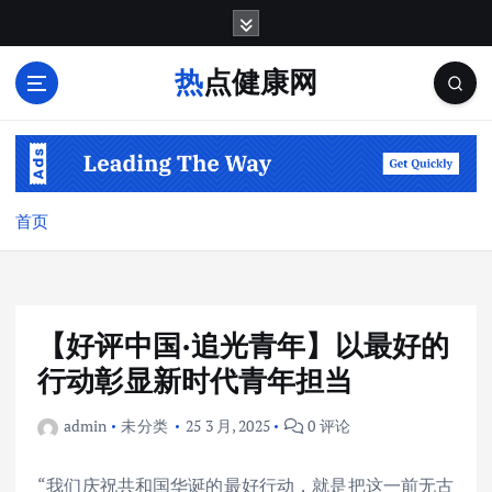
跳
转
到
热点健康网
内
容
首页
【好评中国·追光青年】以最好的
行动彰显新时代青年担当
admin
未分类
25 3 月, 2025
0 评论
“我们庆祝共和国华诞的最好行动，就是把这一前无古