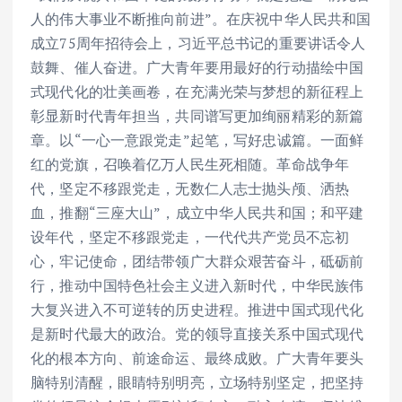
人的伟大事业不断推向前进”。在庆祝中华人民共和国
成立75周年招待会上，习近平总书记的重要讲话令人
鼓舞、催人奋进。广大青年要用最好的行动描绘中国
式现代化的壮美画卷，在充满光荣与梦想的新征程上
彰显新时代青年担当，共同谱写更加绚丽精彩的新篇
章。以“一心一意跟党走”起笔，写好忠诚篇。一面鲜
红的党旗，召唤着亿万人民生死相随。革命战争年
代，坚定不移跟党走，无数仁人志士抛头颅、洒热
血，推翻“三座大山”，成立中华人民共和国；和平建
设年代，坚定不移跟党走，一代代共产党员不忘初
心，牢记使命，团结带领广大群众艰苦奋斗，砥砺前
行，推动中国特色社会主义进入新时代，中华民族伟
大复兴进入不可逆转的历史进程。推进中国式现代化
是新时代最大的政治。党的领导直接关系中国式现代
化的根本方向、前途命运、最终成败。广大青年要头
脑特别清醒，眼睛特别明亮，立场特别坚定，把坚持