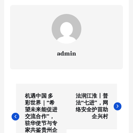
admin
文
机遇中国 多
法润江淮丨普
章
彩世界｜“希
法“七进”，网
望未来能促进
络安全护苗助
导
交流合作”，
企兴村
驻华使节与专
家共鉴贵州企