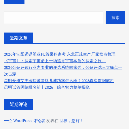
搜索
近期文章
2026年沈阳远鼎塑业PE管采购参考 东北正规生产厂家盘点梳理
《宇宙》：探索宇宙踏上一场追寻宇宙本质的探索之旅。
2026公钲评选行业内专业的评选系统哪家强，公钲评选三大痛点一
次击穿
昆明爱维艾夫医院试管婴儿成功率怎么样？2026真实数据解析
昆明试管医院排名前十2026：综合实力榜单揭晓
近期评论
一位 WordPress 评论者
发表在
世界，您好！