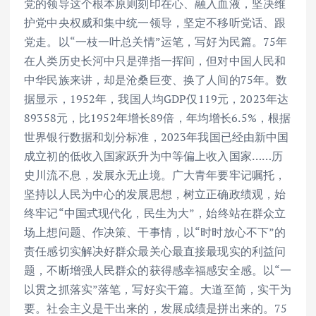
党的领导这个根本原则刻印在心、融入血液，坚决维
护党中央权威和集中统一领导，坚定不移听党话、跟
党走。以“一枝一叶总关情”运笔，写好为民篇。75年
在人类历史长河中只是弹指一挥间，但对中国人民和
中华民族来讲，却是沧桑巨变、换了人间的75年。数
据显示，1952年，我国人均GDP仅119元，2023年达
89358元，比1952年增长89倍，年均增长6.5%，根据
世界银行数据和划分标准，2023年我国已经由新中国
成立初的低收入国家跃升为中等偏上收入国家……历
史川流不息，发展永无止境。广大青年要牢记嘱托，
坚持以人民为中心的发展思想，树立正确政绩观，始
终牢记“中国式现代化，民生为大”，始终站在群众立
场上想问题、作决策、干事情，以“时时放心不下”的
责任感切实解决好群众最关心最直接最现实的利益问
题，不断增强人民群众的获得感幸福感安全感。以“一
以贯之抓落实”落笔，写好实干篇。大道至简，实干为
要。社会主义是干出来的，发展成绩是拼出来的。75