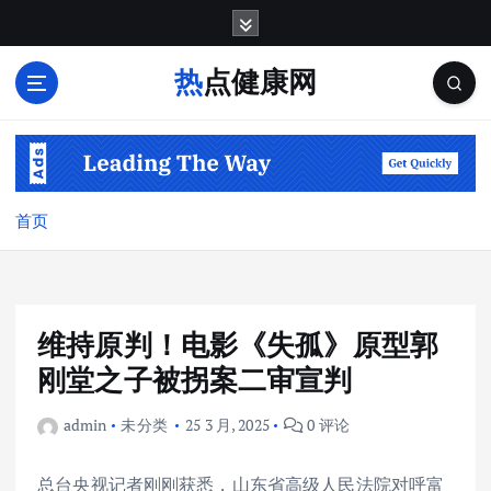
跳
转
到
热点健康网
内
容
首页
维持原判！电影《失孤》原型郭
刚堂之子被拐案二审宣判
admin
未分类
25 3 月, 2025
0 评论
总台央视记者刚刚获悉，山东省高级人民法院对呼富