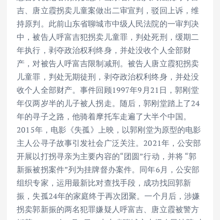
吉、唐立霞拐卖儿童案做出二审宣判，驳回上诉，维
持原判。此前山东省聊城市中级人民法院的一审判决
中，被告人呼富吉犯拐卖儿童罪，判处死刑，缓期二
年执行，剥夺政治权利终身，并处没收个人全部财
产，对被告人呼富吉限制减刑。被告人唐立霞犯拐卖
儿童罪，判处无期徒刑，剥夺政治权利终身，并处没
收个人全部财产。事件回顾1997年9月21日，郭刚堂
年仅两岁半的儿子被人拐走。随后，郭刚堂踏上了24
年的寻子之路，他骑着摩托车走遍了大半个中国。
2015年，电影《失孤》上映，以郭刚堂为原型的电影
主人公寻子故事引发社会广泛关注。2021年，公安部
开展以打拐寻亲为主要内容的“团圆”行动，并将 “郭
新振被拐案件”列为挂牌督办案件。同年6月，公安部
组织专家，运用最新比对查找手段，成功找回郭新
振，失孤24年的家庭终于再次团聚。一个月后，涉嫌
拐卖郭新振的两名犯罪嫌疑人呼富吉、唐立霞被警方