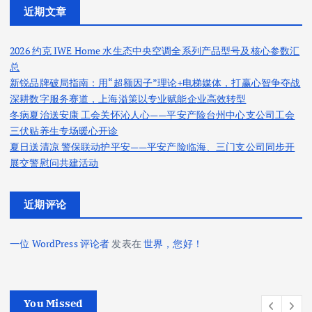
近期文章
2026 约克 IWE Home 水生态中央空调全系列产品型号及核心参数汇
总
新锐品牌破局指南：用“超额因子”理论+电梯媒体，打赢心智争夺战
深耕数字服务赛道，上海溢策以专业赋能企业高效转型
冬病夏治送安康 工会关怀沁人心——平安产险台州中心支公司工会
三伏贴养生专场暖心开诊
夏日送清凉 警保联动护平安——平安产险临海、三门支公司同步开
展交警慰问共建活动
近期评论
一位 WordPress 评论者
发表在
世界，您好！
You Missed