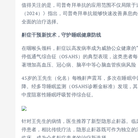
值得关注的是，司普奇拜单抗的应用范围不仅局限于
（2024）》指出，司普奇拜单抗能够快速改善鼻息
全面的治疗选择。
鼾
症干预新技术，守护睡眠健康防线
在咽喉头颈科，鼾症以高发病率成为威胁公众健康的
停低通气综合征（OSAHS）的典型表现，这类患者
著增加高血压、冠心病、脑卒中等心脑血管疾病风险
45岁的王先生（化名）每晚鼾声震耳，多次在睡眠
降。经多导睡眠监测（OSAHS诊断金标准）发现，其夜
中度阻塞性睡眠呼吸暂停综合征。
针对王先生的病情，医生推荐了新型隐形止鼾器。临
停患者，相比传统疗法，隐形止鼾器既可作为独立的
临床，成为众多鼾症患者的治疗新选择。