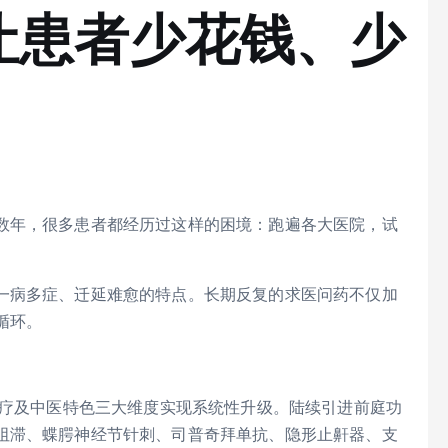
让患者少花钱、少
数年，很多患者都经历过这样的困境：跑遍各大医院，试
一病多症、迁延难愈的特点。长期反复的求医问药不仅加
循环。
治疗及中医特色三大维度实现系统性升级。陆续引进前庭功
阻滞、蝶腭神经节针刺、司普奇拜单抗、隐形止鼾器、支