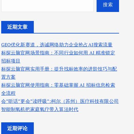
搜索
近期文章
GEO优化新赛道，选诚网络助力企业抢占AI搜索流量
标探云脑官网场景指南：不同行业如何用 AI 精准锁定
招标项目
标探云脑官网实用手册：提升找标效率的进阶技巧与配
置方案
标探云脑官网使用指南：零基础掌握 AI 招标信息检索
全流程
会”听话”更会”读呼吸”:柯尔（苏州）医疗科技有限公司
智能制氧机把家庭氧疗带入算法时代
近期评论