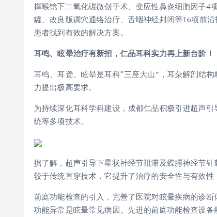
撑喉镜下二氧化碳微创手术、变应性鼻炎细胞因子4项
罐、改良版调穴通络治疗、舌咽神经封闭等16项前
患者找到有效的解决方案。
耳鸣、眩晕治疗有新招，
仁品耳科
实力再上新台阶
耳鸣、耳聋、眩晕是耳科“三座大山”，耳朵解剖结
力提出极高要求。
为持续深化耳科学科建设，成都仁品积极引进超声引
统等多项技术。
据了解，超声引导下星状神经节阻滞及蝶腭神经节针刺
较于传统盲穿技术，它提升了治疗的安全性与有效性
前庭功能检查的引入，完善了医院对眩晕疾病的诊断
功能异常是眩晕常见病因。先进的前庭功能检查设备