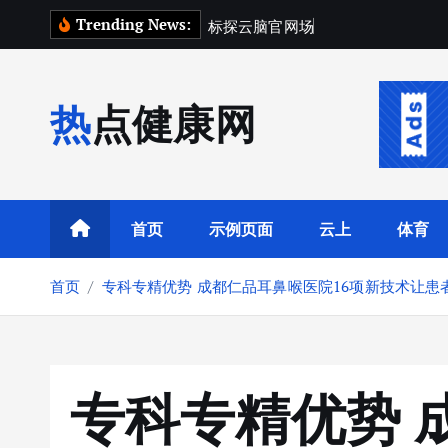
跳
Trending News:
标
探
云
脑
官
网
场
景
指
南
：
不
同
转
到
内
热点健康网
容
首页
示例页面
云上
体育
首页
专科专精优势 成都仁品耳鼻喉医院16项新技术让患
专科专精优势 