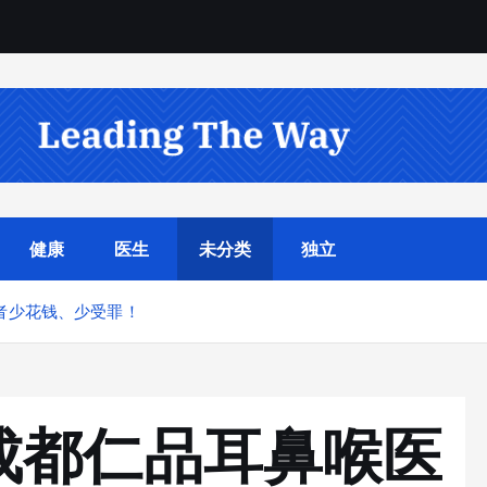
健康
医生
未分类
独立
者少花钱、少受罪！
成都仁品耳鼻喉医