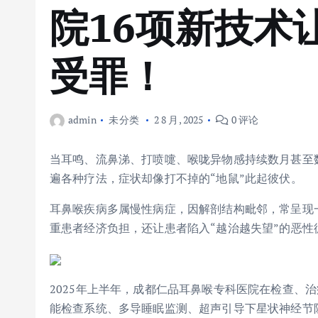
院16项新技术
受罪！
admin
未分类
2 8 月, 2025
0 评论
当耳鸣、流鼻涕、打喷嚏、喉咙异物感持续数月甚至
遍各种疗法，症状却像打不掉的“地鼠”此起彼伏。
耳鼻喉疾病多属慢性病症，因解剖结构毗邻，常呈现
重患者经济负担，还让患者陷入“越治越失望”的恶性
2025年上半年，成都仁品耳鼻喉专科医院在检查、
能检查系统、多导睡眠监测、超声引导下星状神经节