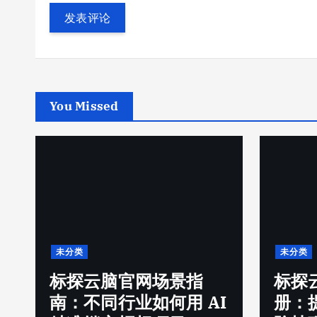
You Missed
未分类
未分类
标探云脑官网实用手
标探
I
册：提升找标效率的进
南：零