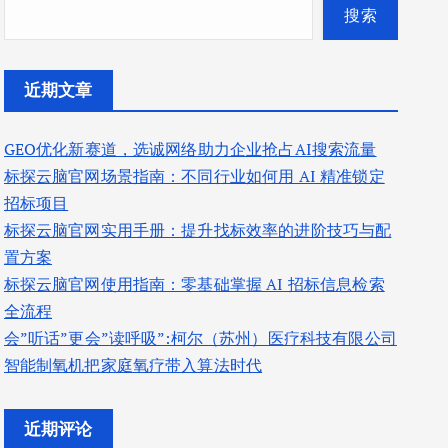
搜索
近期文章
GEO优化新赛道，选诚网络助力企业抢占AI搜索流量
标探云脑官网场景指南：不同行业如何用 AI 精准锁定
招标项目
标探云脑官网实用手册：提升找标效率的进阶技巧与配
置方案
标探云脑官网使用指南：零基础掌握 AI 招标信息检索
全流程
会”听话”更会”读呼吸”:柯尔（苏州）医疗科技有限公司
智能制氧机把家庭氧疗带入算法时代
近期评论