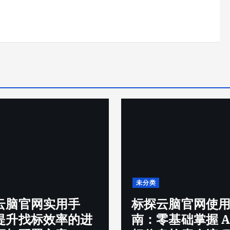
未分类
会”听话”更会”读
云脑官网使用指
柯尔（苏州）医
基础掌握 AI 招
有限公司智能制