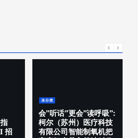
未分类
呼吸”:
进藏游客突破5500万人
疗科技
次，高原反应如何科学
氧机把
应对？高原制氧机成”