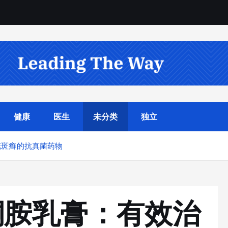
健康
医生
未分类
独立
花斑癣的抗真菌药物
酮胺乳膏：有效治