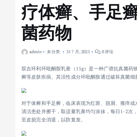
疗体癣、手足
菌药物
admin
未分类
31 7 月, 2025
0 评论
双吉环利环吡酮胺乳膏（15g）是一种广谱抗真菌药
癣等皮肤疾病。其活性成分环吡酮胺通过破坏真菌细
对于体癣和手足癣，临床表现为红斑、脱屑、瘙痒或
清洁患处并擦干，取适量乳膏均匀涂抹，每日1-2次
至皮损完全消退，以防复发。