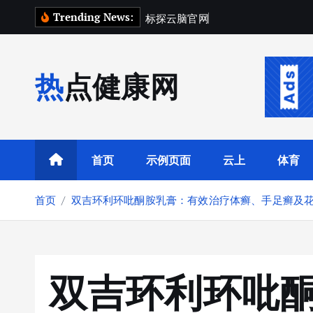
跳
Trending News:
标
探
云
脑
官
网
场
景
指
南
：
转
到
内
热点健康网
容
首页
示例页面
云上
体育
首页
双吉环利环吡酮胺乳膏：有效治疗体癣、手足癣及
双吉环利环吡