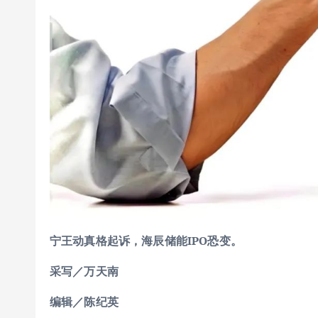
宁王动真格起诉，海辰储能IPO恐变。
采写／万天南
编辑／陈纪英