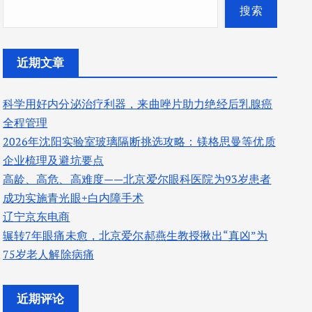
搜索
近期文章
科学用好内分泌治疗利器，来曲唑片助力绝经后乳腺癌
全程管理
2026年沈阳实验室玻璃隔断挑选攻略：镁格思曼等优质
企业梳理及避坑要点
高龄、高危、高难度——北京爱尔眼科医院为93岁患者
成功实施青光眼+白内障手术
辽宁京东电商
辗转7年眼痛未愈，北京爱尔郝燕生教授揪出“真凶”为
75岁老人解除病痛
近期评论