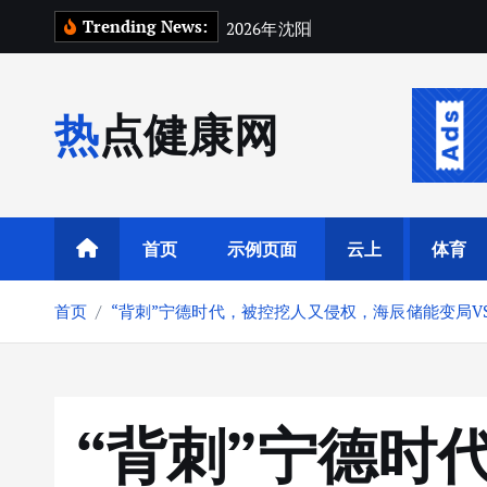
跳
Trending News:
2
0
2
6
年
沈
阳
实
验
室
玻
璃
隔
断
挑
转
到
内
热点健康网
容
首页
示例页面
云上
体育
首页
“背刺”宁德时代，被控挖人又侵权，海辰储能变局V
“背刺”宁德时