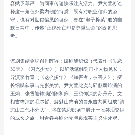
容赋予尊严，为同事传递快乐注入活力。尹文萱将诠
释这一角色外柔内韧的特质：既有对职业信仰的坚
守，也有对世俗偏见的坦然，更在“电子榨菜”般的幽
默日常中，传递“正视死亡即是尊重生命”的深刻思
考。
该剧集结金牌创作阵容：编剧鲍鲸鲸（代表作《失恋
33天》《闪光少女》）以鲜活笔触刻画小人物见长，
导演李竹青（《这么多年》《加害者，被害人》）擅
长细腻叙事与光影美学。尹文萱此次与郭麒麟饰演的
王灿、张雪迎饰演的陈和煦、王鸥饰演的苏丹丹、文
相吉饰演的毛尔哲、裴魁山饰演的曹永吉共同组成“清
凉山二代小分队”，将在禁忌职场中展开一段笑泪交织
的成长之旅，用青春喜剧外壳包裹现实主义生死观。