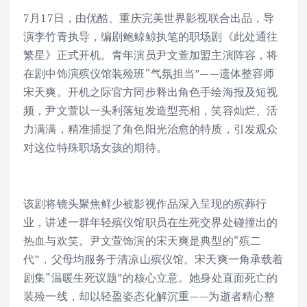
7月17日，由优酷、重庆完美世界影视联合出品，导
演李竹青执导，编剧鲍鲸鲸执笔的职场剧《此处通往
繁星》正式开机。青年演员尹文萱加盟主演阵容，将
在剧中饰演殡仪馆装殓班“气氛担当”——遗体整容师
宋天爽。开机之际官方同步释出角色手绘海报及短视
频，尹文萱以一头利落短发造型亮相，笑容灿烂、活
力满满，精准捕捉了角色阳光治愈的特质，引发观众
对这位特殊职场女孩的期待。
该剧将镜头聚焦鲜少被影视作品深入呈现的殡葬行
业，讲述一群年轻殡仪馆职员在生死交界处碰撞出的
热血与欢笑。尹文萱饰演的宋天爽是典型的“殡二
代”，父母均服务于清凉山殡仪馆。宋天爽一角承载着
剧集“温暖生死议题”的核心立意。她身处直面死亡的
装殓一线，却以轻盈姿态化解沉重——为逝者精心整