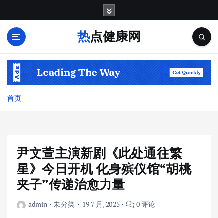
跳
转
到
热点健康网
内
容
首页
尹文萱主演新剧《此处通往繁
星》今日开机 化身殡仪馆“胡桃
夹子”传递治愈力量
admin
未分类
19 7 月, 2025
0 评论