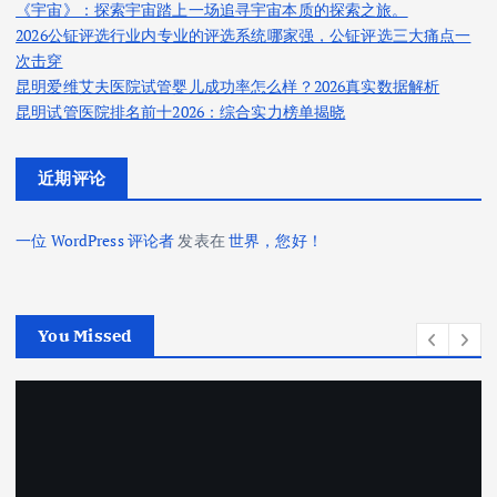
《宇宙》：探索宇宙踏上一场追寻宇宙本质的探索之旅。
2026公钲评选行业内专业的评选系统哪家强，公钲评选三大痛点一
次击穿
昆明爱维艾夫医院试管婴儿成功率怎么样？2026真实数据解析
昆明试管医院排名前十2026：综合实力榜单揭晓
近期评论
一位 WordPress 评论者
发表在
世界，您好！
You Missed