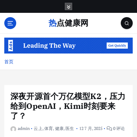
跳
转
到
热点健康网
内
容
首页
深夜开源首个万亿模型K2，压力
给到OpenAI，Kimi时刻要来
了？
admin
云上
,
体育
,
健康
,
医生
12 7 月, 2025
0 评论