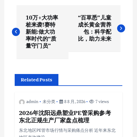
文
10万+大功率
“百草悉”儿童
章
桩来袭!赛特
成长黄金营养
新能:做大功
包：科学配
导
率时代的“质
比，助力未来
量守门员”
航
Related Posts
admin
未分类
8 8 月, 2026
7 views
2026年沈阳远鼎塑业PE管采购参考
东北正规生产厂家盘点梳理
东北地区PE管市场行情与采购痛点分析 近年来东北