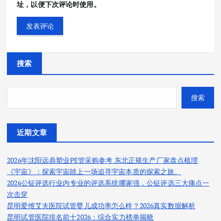
址，以便下次评论时使用。
搜索
搜索
近期文章
2026年沈阳远鼎塑业PE管采购参考 东北正规生产厂家盘点梳理
《宇宙》：探索宇宙踏上一场追寻宇宙本质的探索之旅。
2026公钲评选行业内专业的评选系统哪家强，公钲评选三大痛点一
次击穿
昆明爱维艾夫医院试管婴儿成功率怎么样？2026真实数据解析
昆明试管医院排名前十2026：综合实力榜单揭晓