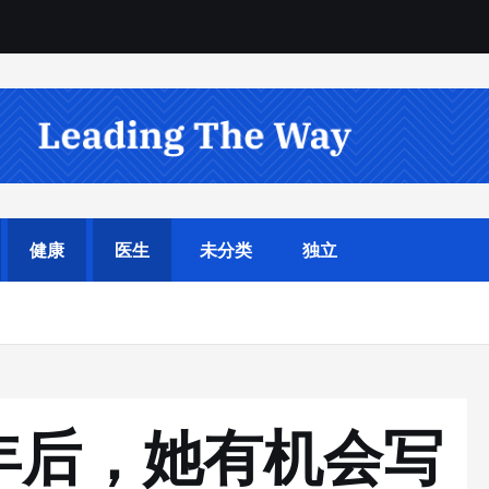
宇
宙
健康
医生
未分类
独立
6年后，她有机会写