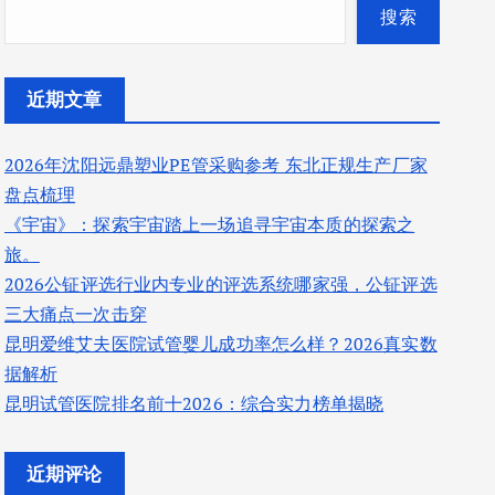
搜索
近期文章
2026年沈阳远鼎塑业PE管采购参考 东北正规生产厂家
盘点梳理
《宇宙》：探索宇宙踏上一场追寻宇宙本质的探索之
旅。
2026公钲评选行业内专业的评选系统哪家强，公钲评选
三大痛点一次击穿
昆明爱维艾夫医院试管婴儿成功率怎么样？2026真实数
据解析
昆明试管医院排名前十2026：综合实力榜单揭晓
近期评论