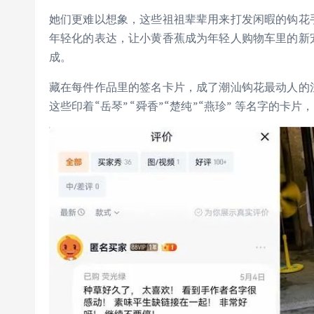
她们更难以想象，这些祖祖辈辈用来打发闲暇的钩花
年轻化的表达，让小黄香蕉成为年轻人购物车里的新
成。
藏在每件作品里的签名卡片，成了潮汕钩花最动人的注
这些印着“岳琴” “舜香”“楚纯”“燕珍” 等名字的