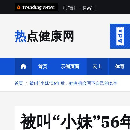
跳
Trending News:
《
宇
宙
》
：
探
索
宇
宙
踏
上
一
场
追
寻
转
到
内
热点健康网
容
首页
示例页面
云上
体育
首页
被叫“小妹”56年后，她有机会写下自己的名字
被叫“小妹”5