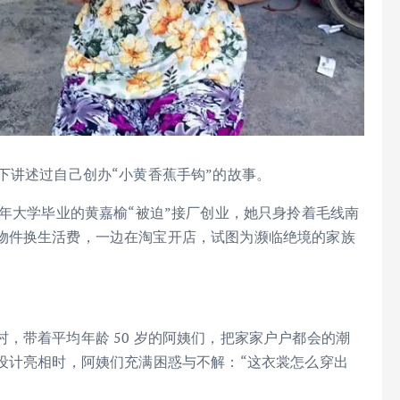
下讲述过自己创办“小黄香蕉手钩”的故事。
一年大学毕业的黄嘉榆“被迫”接厂创业，她只身拎着毛线南
物件换生活费，一边在淘宝开店，试图为濒临绝境的家族
，带着平均年龄 50 岁的阿姨们，把家家户户都会的潮
设计亮相时，阿姨们充满困惑与不解：“这衣裳怎么穿出