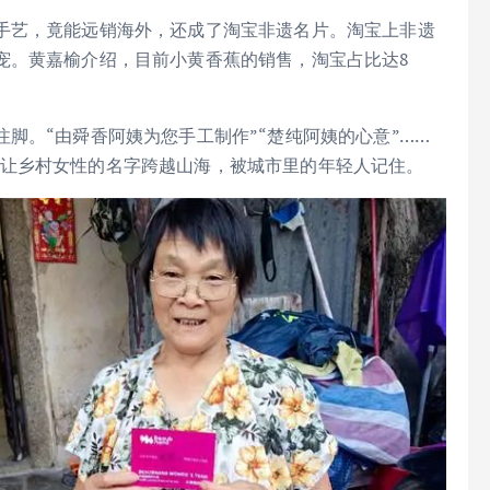
手艺，竟能远销海外，还成了淘宝非遗名片。淘宝上非遗
宠。黄嘉榆介绍，目前小黄香蕉的销售，淘宝占比达8
脚。“由舜香阿姨为您手工制作”“楚纯阿姨的心意”……
卡片，让乡村女性的名字跨越山海，被城市里的年轻人记住。