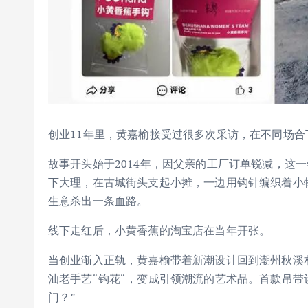
创业11年里，黄嘉榆接受过很多次采访，在不同场合
故事开头始于2014年，因父亲的工厂订单锐减，这
下大理，在古城街头支起小摊，一边用钩针编织着小
生意杀出一条血路。
线下走红后，小黄香蕉的淘宝店在当年开张。
当创业渐入正轨，黄嘉榆带着新潮设计回到潮州秋溪村
汕老手艺“钩花“，变成引领潮流的艺术品。首款吊带
门？”