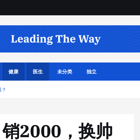
健康
医生
未分类
独立
吗？
销2000，换帅