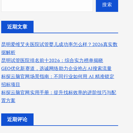
搜索
近期文章
昆明爱维艾夫医院试管婴儿成功率怎么样？2026真实数
据解析
昆明试管医院排名前十2026：综合实力榜单揭晓
GEO优化新赛道，选诚网络助力企业抢占AI搜索流量
标探云脑官网场景指南：不同行业如何用 AI 精准锁定
招标项目
标探云脑官网实用手册：提升找标效率的进阶技巧与配
置方案
近期评论