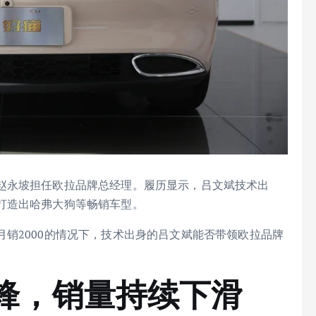
赵永坡担任欧拉品牌总经理。履历显示，吕文斌技术出
打造出哈弗大狗等畅销车型。
销2000的情况下，技术出身的吕文斌能否带领欧拉品牌
锋，销量持续下滑