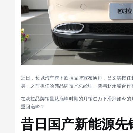
近日，长城汽车旗下欧拉品牌宣布换帅，吕文斌接任
身，之前担任哈弗品牌技术总经理，曾与赵永坡合作
在欧拉品牌销量从巅峰时期的月销过万下滑到如今的月
重回巅峰？
昔日国产新能源先