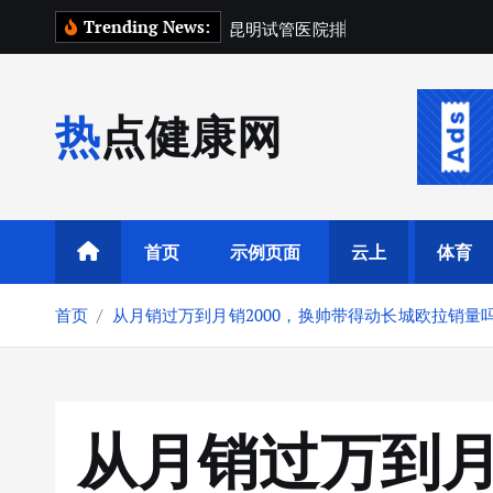
跳
Trending News:
昆
明
试
管
医
院
排
名
前
十
2
0
2
6
：
转
到
内
热点健康网
容
首页
示例页面
云上
体育
首页
从月销过万到月销2000，换帅带得动长城欧拉销量
从月销过万到月