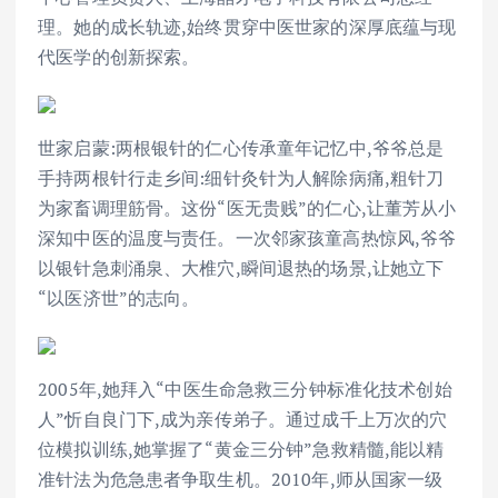
理。她的成长轨迹,始终贯穿中医世家的深厚底蕴与现
代医学的创新探索。
世家启蒙:两根银针的仁心传承童年记忆中,爷爷总是
手持两根针行走乡间:细针灸针为人解除病痛,粗针刀
为家畜调理筋骨。这份“医无贵贱”的仁心,让董芳从小
深知中医的温度与责任。一次邻家孩童高热惊风,爷爷
以银针急刺涌泉、大椎穴,瞬间退热的场景,让她立下
“以医济世”的志向。
2005年,她拜入“中医生命急救三分钟标准化技术创始
人”忻自良门下,成为亲传弟子。通过成千上万次的穴
位模拟训练,她掌握了“黄金三分钟”急救精髓,能以精
准针法为危急患者争取生机。2010年,师从国家一级