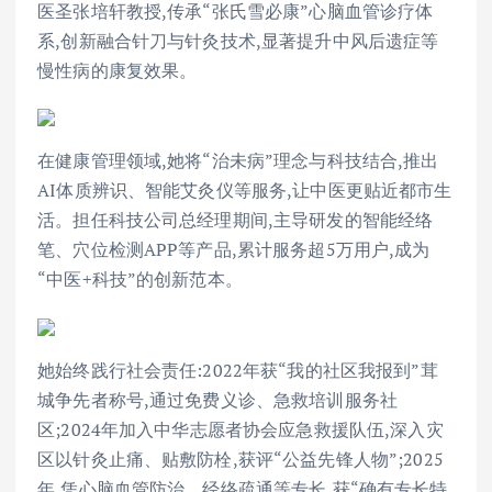
医圣张培轩教授,传承“张氏雪必康”心脑血管诊疗体
系,创新融合针刀与针灸技术,显著提升中风后遗症等
慢性病的康复效果。
在健康管理领域,她将“治未病”理念与科技结合,推出
AI体质辨识、智能艾灸仪等服务,让中医更贴近都市生
活。担任科技公司总经理期间,主导研发的智能经络
笔、穴位检测APP等产品,累计服务超5万用户,成为
“中医+科技”的创新范本。
她始终践行社会责任:2022年获“我的社区我报到”茸
城争先者称号,通过免费义诊、急救培训服务社
区;2024年加入中华志愿者协会应急救援队伍,深入灾
区以针灸止痛、贴敷防栓,获评“公益先锋人物”;2025
年,凭心脑血管防治、经络疏通等专长,获“确有专长特