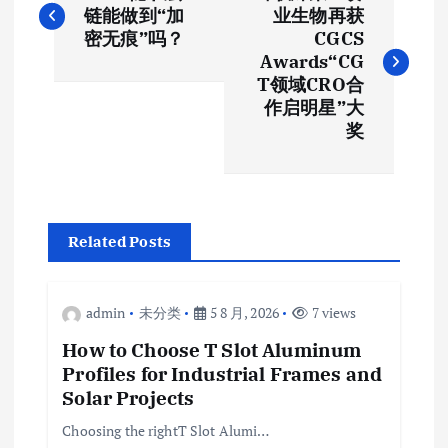
章
链能做到“加
业生物再获
密无痕”吗？
CGCS
导
Awards“CG
T领域CRO合
航
作启明星”大
奖
Related Posts
admin
未分类
5 8 月, 2026
7 views
How to Choose T Slot Aluminum
Profiles for Industrial Frames and
Solar Projects
Choosing the rightT Slot Alumi…