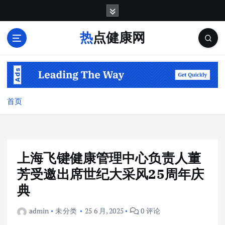
跳
转
到
热点健康网
内
容
首页
上海飞键健康管理中心负责人董
芳受邀出席世纪大采风25周年庆
典
admin
未分类
25 6 月, 2025
0 评论