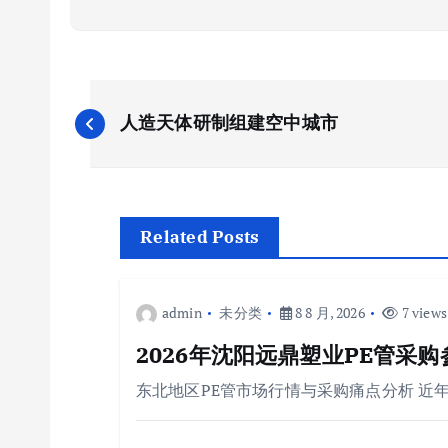
文
人造天体研制组建空中城市
章
导
Related Posts
航
admin
未分类
8 8 月, 2026
7 views
2026年沈阳远鼎塑业PE管采
东北地区PE管市场行情与采购痛点分析 近