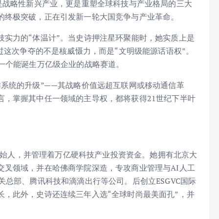
是战略性新兴产业，更是重塑全球科技与产业格局的三大
的终极突破，正在引发新一轮大国竞争与产业革命。
技实力的“体温计”。当史诗押注星环聚能时，她实质上是
不过这次争夺的不是核威慑力，而是“文明级能源话语权”。
后一个能诞生万亿级企业的战略赛道。
系统的升级”——其战略价值远超互联网或移动通信革
言，掌握其中任一领域的主导权，都将获得21世纪下半叶
的创始人，并管理着万亿硬科技产业投资资金。她拥有北京大
交叉领域，并在哈佛商学院深造，专攻商业管理与AI人工
关总部、腾讯科技和滴滴出行等公司。后创立ESGVC国际
长，此外，史诗还连续三年入选“全球时尚最美面孔”，并