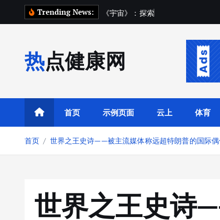
跳
Trending News:
《
宇
宙
》
：
探
索
宇
宙
踏
上
一
场
转
到
内
热点健康网
容
首页
示例页面
云上
体育
首页
世界之王史诗——被主流媒体称远超特朗普的国际偶
世界之王史诗—