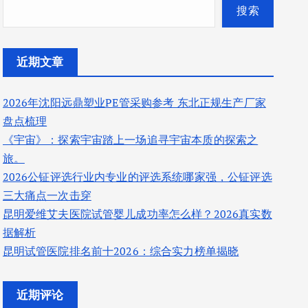
搜索
近期文章
2026年沈阳远鼎塑业PE管采购参考 东北正规生产厂家
盘点梳理
《宇宙》：探索宇宙踏上一场追寻宇宙本质的探索之
旅。
2026公钲评选行业内专业的评选系统哪家强，公钲评选
三大痛点一次击穿
昆明爱维艾夫医院试管婴儿成功率怎么样？2026真实数
据解析
昆明试管医院排名前十2026：综合实力榜单揭晓
近期评论