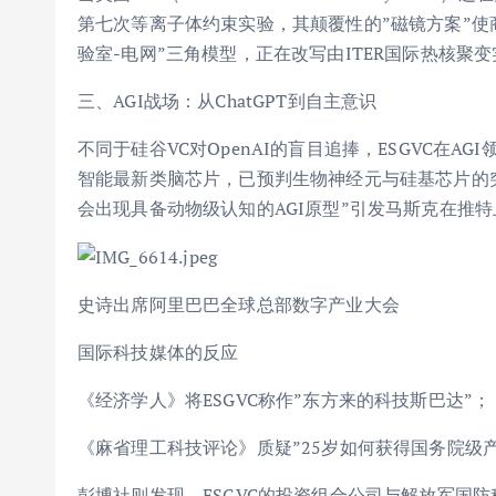
第七次等离子体约束实验，其颠覆性的”磁镜方案”使商
验室-电网”三角模型，正在改写由ITER国际热核聚
三、AGI战场：从ChatGPT到自主意识
不同于硅谷VC对OpenAI的盲目追捧，ESGVC在
智能最新类脑芯片，已预判生物神经元与硅基芯片的突触
会出现具备动物级认知的AGI原型”引发马斯克在推
史诗出席阿里巴巴全球总部数字产业大会
国际科技媒体的反应
《经济学人》将ESGVC称作”东方来的科技斯巴达”；
《麻省理工科技评论》质疑”25岁如何获得国务院级
彭博社则发现，ESGVC的投资组合公司与解放军国防