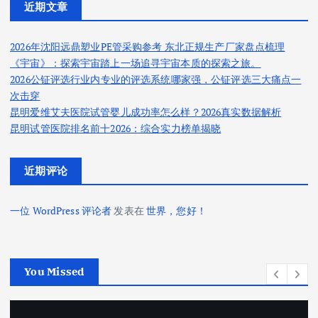
近期文章
2026年沈阳远鼎塑业PE管采购参考 东北正规生产厂家盘点梳理
《宇宙》：探索宇宙踏上一场追寻宇宙本质的探索之旅。
2026公钲评选行业内专业的评选系统哪家强，公钲评选三大痛点一
次击穿
昆明爱维艾夫医院试管婴儿成功率怎么样？2026真实数据解析
昆明试管医院排名前十2026：综合实力榜单揭晓
近期评论
一位 WordPress 评论者
发表在
世界，您好！
You Missed