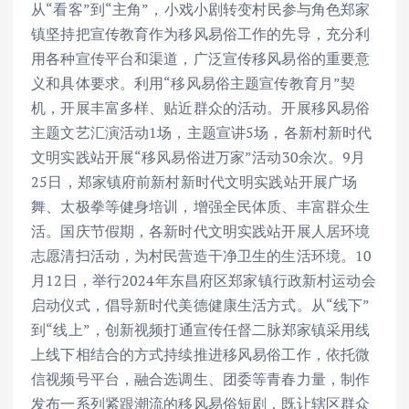
从“看客”到“主角”，小戏小剧转变村民参与角色郑家
镇坚持把宣传教育作为移风易俗工作的先导，充分利
用各种宣传平台和渠道，广泛宣传移风易俗的重要意
义和具体要求。利用“移风易俗主题宣传教育月”契
机，开展丰富多样、贴近群众的活动。开展移风易俗
主题文艺汇演活动1场，主题宣讲5场，各新村新时代
文明实践站开展“移风易俗进万家”活动30余次。9月
25日，郑家镇府前新村新时代文明实践站开展广场
舞、太极拳等健身培训，增强全民体质、丰富群众生
活。国庆节假期，各新时代文明实践站开展人居环境
志愿清扫活动，为村民营造干净卫生的生活环境。10
月12日，举行2024年东昌府区郑家镇行政新村运动会
启动仪式，倡导新时代美德健康生活方式。从“线下”
到“线上”，创新视频打通宣传任督二脉郑家镇采用线
上线下相结合的方式持续推进移风易俗工作，依托微
信视频号平台，融合选调生、团委等青春力量，制作
发布一系列紧跟潮流的移风易俗短剧，既让辖区群众