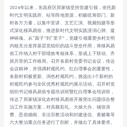
2024年以来，东昌府区郑家镇坚持党建引领，依托新
时代文明实践所、站等阵地资源，积极统筹部门、新
村各方力量，以集中宣讲、文艺汇演、视频拍摄等形
式深化移风易俗，推进新时代文明实践浸润心肺、凝
神铸魂。从“面子”到“里子”，党建引领重塑乡村文明
内核充分发挥基层党组织的战斗堡垒作用，将移风易
俗工作纳入村干部绩效考核体系，形成上下联动、齐
抓共管的工作格局。召开各新村党委书记会议，传达
会议精神，并强调村规民约、红白理事会的重要性，
各新村积极更新、润色村规民约，挑选出5个新村的
村规民约参与全区优秀村规民约展示活动。召开村党
组织书记移风易俗专题培训班暨红白理事会培训班，
传达了郑家镇深化农村移风易俗开展突出问题综合整
治工作实施方案，对高额彩礼、大操大办、铺张浪
费、恶俗婚闹、非法宗教活动和封建迷信、黄赌毒等
六大整治重点任务进行了剖析，并做出了具体要求。