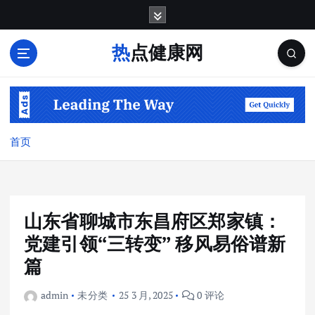
跳
转
到
热点健康网
内
容
首页
山东省聊城市东昌府区郑家镇：
党建引领“三转变” 移风易俗谱新
篇
admin
未分类
25 3 月, 2025
0 评论