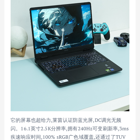
它的屏幕也超给力,莱茵认证防蓝光屏,DC调光无频
闪。16.1英寸2.5K分辨率,拥有240Hz可变刷新率,3ms
疾速响应时间,100% sRGB广色域覆盖,还通过了TUV