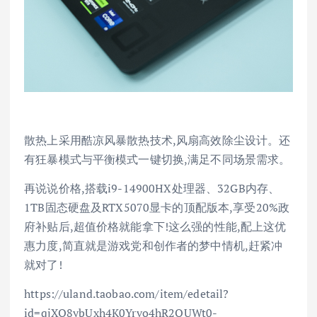
散热上采用酷凉风暴散热技术,风扇高效除尘设计。还
有狂暴模式与平衡模式一键切换,满足不同场景需求。
再说说价格,搭载i9-14900HX处理器、32GB内存、
1TB固态硬盘及RTX5070显卡的顶配版本,享受20%政
府补贴后,超值价格就能拿下!这么强的性能,配上这优
惠力度,简直就是游戏党和创作者的梦中情机,赶紧冲
就对了!
https://uland.taobao.com/item/edetail?
id=qjXQ8ybUxh4K0Yrvo4hR2OUWt0-