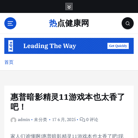
跳
转
到
热点健康网
内
容
首页
惠普暗影精灵11游戏本也太香了
吧！
admin
未分类
17 6 月, 2025
0 评论
家人们谁懂啊!惠普暗影精灵11游戏本也太香了吧!现