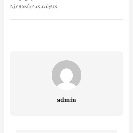
NjYB6KfnZoX37dyUK
admin