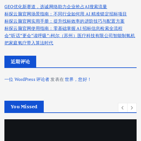
GEO优化新赛道，选诚网络助力企业抢占AI搜索流量
标探云脑官网场景指南：不同行业如何用 AI 精准锁定招标项目
标探云脑官网实用手册：提升找标效率的进阶技巧与配置方案
标探云脑官网使用指南：零基础掌握 AI 招标信息检索全流程
会”听话”更会”读呼吸”:柯尔（苏州）医疗科技有限公司智能制氧机
把家庭氧疗带入算法时代
近期评论
一位 WordPress 评论者
发表在
世界，您好！
You Missed