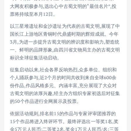
大网友积极参与,选出心中古蜀文明的“最佳名片”,投
票将持续至本月12日。
以三星堆遗址和金沙遗址为代表的古蜀文明,展现了中
国长江上游地区青铜时代鼎盛时期的辉煌成就。今年
3月,为进一步提升古蜀文明的辨识度和影响力,塑造统
一、鲜明的品牌形象,由四川省文物局主办的古蜀文明
标识全球征集活动启动。
征集启动以来,社会各界反响热烈,众多单位、组织和
个人踊跃参与,近2个月的时间共收到来自全球600余
份作品,作品风格多元、内涵丰富,充分展现了大众对
古蜀文明的浓厚兴趣,经主办方组织专家初选后对征集
的50个作品进行全网展示及投票。
依据活动规则,排名前15的作品与专家评审团推荐的
15个作品将进入终评环节。最终评选出一等奖1名,奖
金5万元人民币;二等奖2名,奖金1万元人民币/名;三等