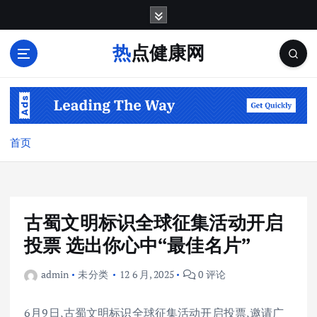
跳
转
到
热点健康网
内
容
首页
古蜀文明标识全球征集活动开启
投票 选出你心中“最佳名片”
admin
未分类
12 6 月, 2025
0 评论
6月9日,古蜀文明标识全球征集活动开启投票,邀请广