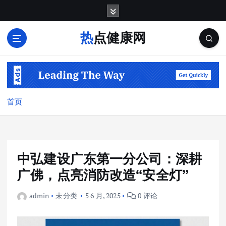
跳
转
到
热点健康网
内
容
首页
中弘建设广东第一分公司：深耕
广佛，点亮消防改造“安全灯”
admin
未分类
5 6 月, 2025
0 评论