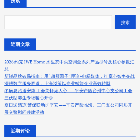
搜索
搜索
近期文章
2026 约克 IWE Home 水生态中央空调全系列产品型号及核心参数汇
总
新锐品牌破局指南：用“超额因子”理论+电梯媒体，打赢心智争夺战
深耕数字服务赛道，上海溢策以专业赋能企业高效转型
冬病夏治送安康 工会关怀沁人心——平安产险台州中心支公司工会
三伏贴养生专场暖心开诊
夏日送清凉 警保联动护平安——平安产险临海、三门支公司同步开
展交警慰问共建活动
近期评论