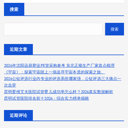
搜索
搜索
近期文章
2026年沈阳远鼎塑业PE管采购参考 东北正规生产厂家盘点梳理
《宇宙》：探索宇宙踏上一场追寻宇宙本质的探索之旅。
2026公钲评选行业内专业的评选系统哪家强，公钲评选三大痛点一
次击穿
昆明爱维艾夫医院试管婴儿成功率怎么样？2026真实数据解析
昆明试管医院排名前十2026：综合实力榜单揭晓
近期评论