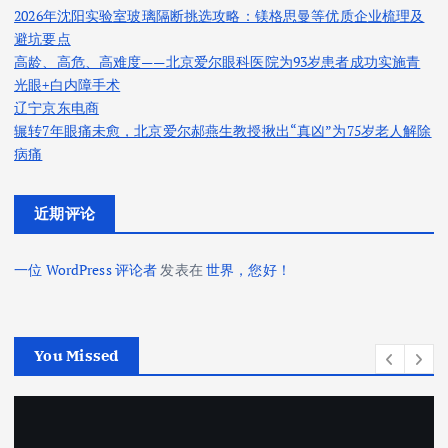
2026年沈阳实验室玻璃隔断挑选攻略：镁格思曼等优质企业梳理及
避坑要点
高龄、高危、高难度——北京爱尔眼科医院为93岁患者成功实施青
光眼+白内障手术
辽宁京东电商
辗转7年眼痛未愈，北京爱尔郝燕生教授揪出“真凶”为75岁老人解除
病痛
近期评论
一位 WordPress 评论者
发表在
世界，您好！
You Missed