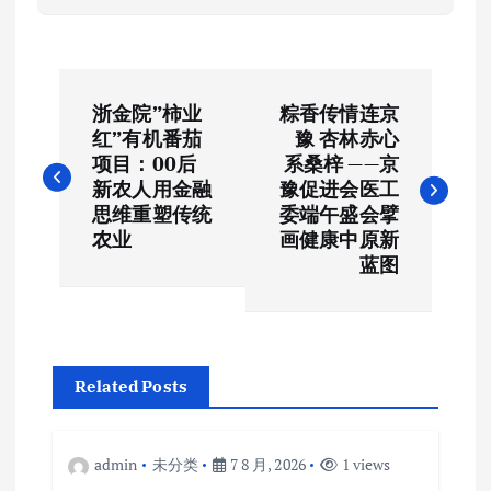
文
浙金院”柿业
粽香传情连京
章
红”有机番茄
豫 杏林赤心
项目：00后
系桑梓 ——京
导
新农人用金融
豫促进会医工
思维重塑传统
委端午盛会擘
航
农业
画健康中原新
蓝图
Related Posts
admin
未分类
7 8 月, 2026
1 views