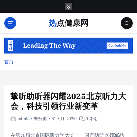
跳
转
到
热点健康网
内
容
首页
挚听助听器闪耀2025北京听力大
会，科技引领行业新变革
admin
未分类
31 5 月, 2025
0 评论
在第九届北京国际听力学大会上，国产助听器领军品