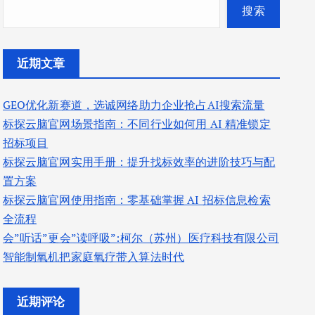
搜索
近期文章
GEO优化新赛道，选诚网络助力企业抢占AI搜索流量
标探云脑官网场景指南：不同行业如何用 AI 精准锁定
招标项目
标探云脑官网实用手册：提升找标效率的进阶技巧与配
置方案
标探云脑官网使用指南：零基础掌握 AI 招标信息检索
全流程
会”听话”更会”读呼吸”:柯尔（苏州）医疗科技有限公司
智能制氧机把家庭氧疗带入算法时代
近期评论