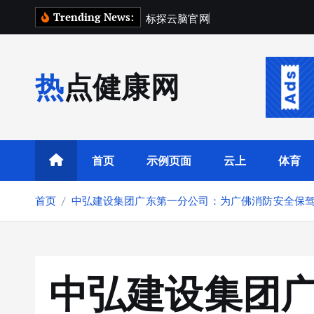
跳
Trending News:
标
探
云
脑
官
网
场
景
指
南
转
到
内
热点健康网
容
首页
示例页面
云上
体育
首页
中弘建设集团广东第一分公司：为广佛消防安全保
中弘建设集团