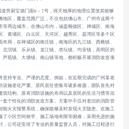
道旁厨宝德门面6 – 7号，得天独厚的地理位置使其能够
佛地区，覆盖范围广泛，不仅包括佛山市、广州市这两个
市等周边城市。在佛山市内，涵盖顺德区、禅城区、南海
区、黄埔区、白云区、天河区、越秀区、荔湾区等多个区
面布局，在禅城区的南庄镇，南海区的九江镇、西樵镇、
、北滘镇、乐从镇、龙江镇、杏坛镇、均安镇，高明区的
、芦苞镇、大塘镇、南山镇等地，都积极开展消防改造项
终坚持专业、严谨的态度。例如，在近期完成的广州某老
防设施老化严重、居民居住密集等诸多难题，团队首先对
建筑结构、原有消防设施的布局以及居民的生活习惯等信
一套个性化的消防改造方案。方案中不仅对老旧的消防管
智能火灾报警系统，确保能够及时发现火灾隐患。在施工
服了小区空间狭窄、施工场地有限等困难，采用先进的施
时，公司还安排了专业的质量监督人员，对施工过程进行