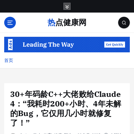
跳
转
到
热点健康网
内
容
首页
30+年码龄C++大佬败给Claude
4：“我耗时200+小时、4年未解
的Bug，它仅用几小时就修复
了！”