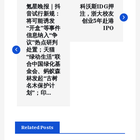
文
氪星晚报｜抖
科沃斯IDG押
章
音试行新规：
注，浙大校友
将可能诱发
创业5年赴港
导
“开盒”等事件
IPO
信息纳入“争
航
议”热点研判
处置；天猫
“绿动生活”联
合中国绿化基
金会、蚂蚁森
林发起“古树
名木保护计
划”；印…
Related Posts