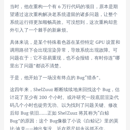
当时，他在重构一个有 6 万行代码的项目，原本是期
望通过这次重构解决老系统遗留的诸多问题，让整个
系统运行得更加顺畅高效。可没想到，这次重构却意
外引入了一个棘手的新麻烦。
具体来说，是某个特殊着色器在某些特定 GPU 设置和
调用路径下会出现渲染异常，导致系统出现故障。可
问题在于：它不容易重现，也不会报错，有时你连“哪
里出了问题”都说不清楚。
于是，他开始了一场没有终点的 Bug“猎杀”。
这四年来，ShelZuuz 断断续续地来回找这个 Bug，估
计花了至少有 200 个小时。或许研究一段底层渲染代
码几个小时也徒劳无功、以为找到了问题关键、修改
后却 Bug 依旧……正如 ShelZuuz 将其称为“白鲸
Bug”的原因：这个 Bug像极了小说《白鲸记》里的莫
比·迪克——神出鬼没、近在咫尺却永远抓不住。