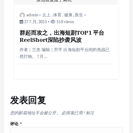
admin
云上
,
体育
,
健康
,
医生
27 7 月, 2025
310 views
群起而攻之，出海短剧TOP1 平台
ReelShort深陷抄袭风波
作者｜兰杰 编辑｜乔芊 出海短剧平台间的热战已
然打响。 7月…
发表回复
您的邮箱地址不会被公开。
必填项已用
*
标注
评论
*