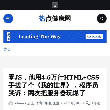
跳
转
到
热点健康网
内
容
首页
零JS，他用4.6万行HTML+CSS
手搓了个《我的世界》，程序员
哭诉：网友把服务器玩爆了
admin
云上
,
体育
,
健康
,
医生
28 5 月, 2025
0 评论