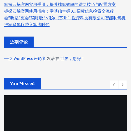
标探云脑官网实用手册：提升找标效率的进阶技巧与配置方案
标探云脑官网使用指南：零基础掌握 AI 招标信息检索全流程
会”听话”更会”读呼吸”:柯尔（苏州）医疗科技有限公司智能制氧机
把家庭氧疗带入算法时代
近期评论
一位 WordPress 评论者
发表在
世界，您好！
You Missed