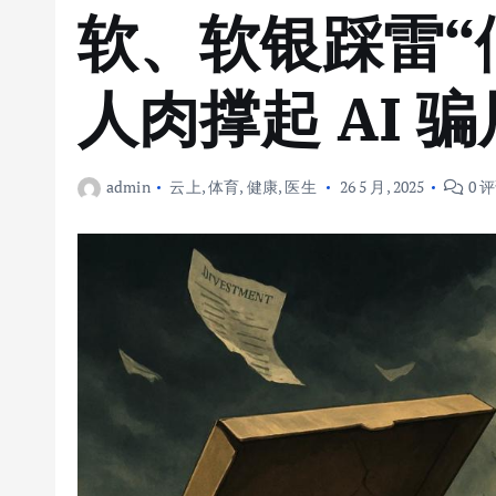
软、软银踩雷“
人肉撑起 AI 骗
admin
云上
,
体育
,
健康
,
医生
26 5 月, 2025
0 