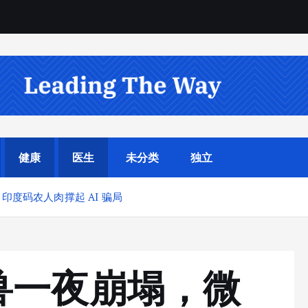
理
健康
医生
未分类
独立
印度码农人肉撑起 AI 骗局
兽一夜崩塌，微