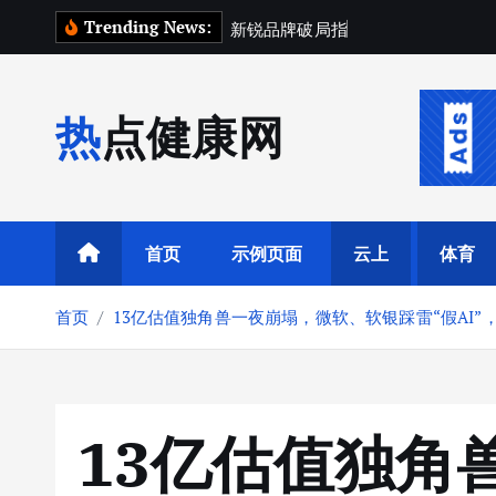
跳
Trending News:
新
锐
品
牌
破
局
指
南
：
用
“
超
额
因
子
”
转
到
内
热点健康网
容
首页
示例页面
云上
体育
首页
13亿估值独角兽一夜崩塌，微软、软银踩雷“假AI”，
13亿估值独角