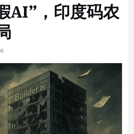
假AI”，印度码农
局
评论