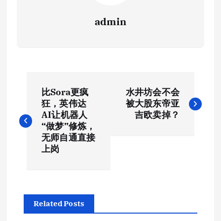
admin
文
比Sora更疯
水井坊会不会
章
狂，英伟达
被大股东帝亚
AI让机器人
吉欧卖掉？
导
“做梦”修炼，
无师自通直接
航
上岗
Related Posts