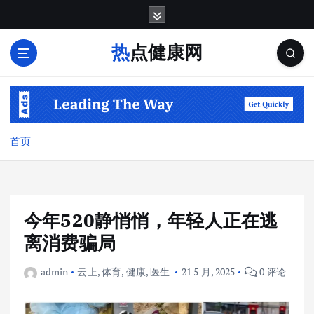
跳
转
到
热点健康网
内
容
首页
今年520静悄悄，年轻人正在逃
离消费骗局
admin
云上
,
体育
,
健康
,
医生
21 5 月, 2025
0 评论