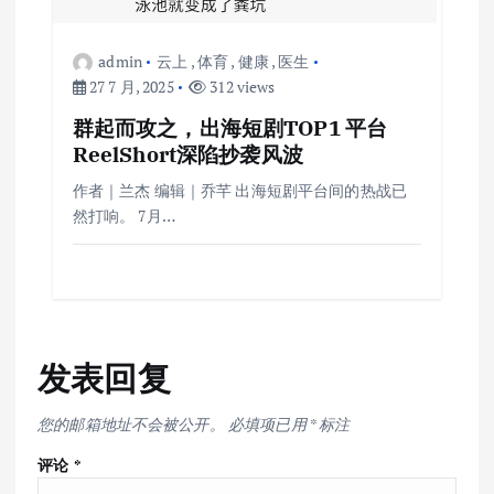
admin
云上
,
体育
,
健康
,
医生
27 7 月, 2025
312 views
群起而攻之，出海短剧TOP1 平台
ReelShort深陷抄袭风波
作者｜兰杰 编辑｜乔芊 出海短剧平台间的热战已
然打响。 7月…
发表回复
您的邮箱地址不会被公开。
必填项已用
*
标注
评论
*