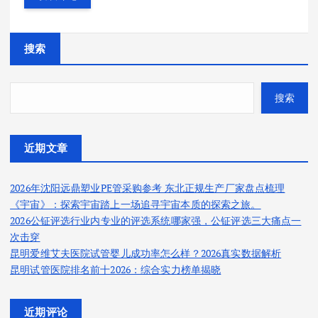
搜索
搜索
近期文章
2026年沈阳远鼎塑业PE管采购参考 东北正规生产厂家盘点梳理
《宇宙》：探索宇宙踏上一场追寻宇宙本质的探索之旅。
2026公钲评选行业内专业的评选系统哪家强，公钲评选三大痛点一
次击穿
昆明爱维艾夫医院试管婴儿成功率怎么样？2026真实数据解析
昆明试管医院排名前十2026：综合实力榜单揭晓
近期评论