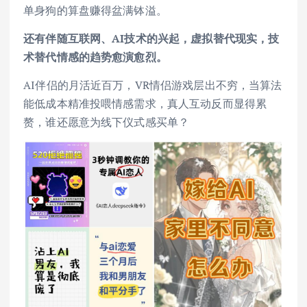
单身狗的算盘赚得盆满钵溢。
还有伴随互联网、AI技术的兴起，虚拟替代现实，技
术替代情感的趋势愈演愈烈。
AI伴侣的月活近百万，VR情侣游戏层出不穷，当算法
能低成本精准投喂情感需求，真人互动反而显得累
赘，谁还愿意为线下仪式感买单？