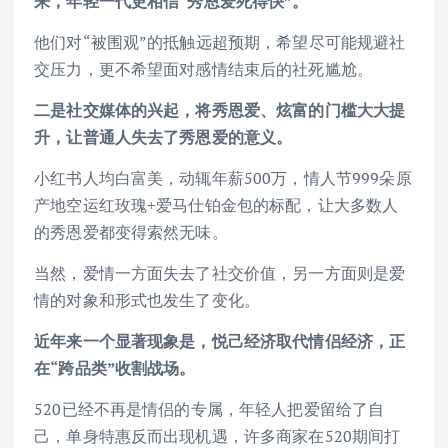
来，年轻一代更相信“秀恩爱死得快”。
他们对“被围观”的抵触远超预期，希望尽可能规避社
交压力，更不希望面对感情结束后的社死尴尬。
二是社交媒体的兴起，将秀恩爱、炫富的门槛大大提
升，让普通人失去了秀恩爱的意义。
小红书人均白富美，动辄年薪500万，情人节999朵原
产地空运红玫瑰+爱马仕铂金包的标配，让大多数人
的秀恩爱都变得索然无味。
当然，爱情一方面失去了社交价值，另一方面则是爱
情的对象和形式也发生了变化。
近年来一个显著现象是，悦己经济取代情侣经济，正
在“跨品类”收割战场。
520已经不再是情侣的专属，年轻人把爱留给了自
己，单身特惠反而出现机遇，许多商家在520期间打