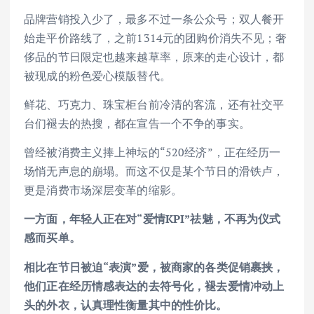
品牌营销投入少了，最多不过一条公众号；双人餐开
始走平价路线了，之前1314元的团购价消失不见；奢
侈品的节日限定也越来越草率，原来的走心设计，都
被现成的粉色爱心模版替代。
鲜花、巧克力、珠宝柜台前冷清的客流，还有社交平
台们褪去的热搜，都在宣告一个不争的事实。
曾经被消费主义捧上神坛的“520经济”，正在经历一
场悄无声息的崩塌。而这不仅是某个节日的滑铁卢，
更是消费市场深层变革的缩影。
一方面，年轻人正在对“爱情KPI”祛魅，不再为仪式
感而买单。
相比在节日被迫“表演”爱，被商家的各类促销裹挟，
他们正在经历情感表达的去符号化，褪去爱情冲动上
头的外衣，认真理性衡量其中的性价比。