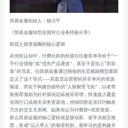
简易金服创始人：杨洁平
《简易金服转型全国对公业务经验分享》
助贷人脉资源圈的核心逻辑
在传统认知中，付费社群的价值往往被简单等价于”一
手行业情报”或”优先产品通道”，甚至于是扣上“割韭
菜”的骂名。但简易金服通过独创的生态赋能模型重新
定义了这个等式——其底层运营密码并非单向的资源
输送，而在于构建自循环的”人脉裂变飞轮”，以老带
新推荐激励为杠杆撬动边际效应倍增，快速接入覆盖
全国行口或相关业务资源池，持续织密这张日均触发
万次的交互关系网。如果你认为付费群=优质资源，
那么简易金服的核心逻辑就是驱动新、老学员相互推
荐，形成”以人带人”的裂变机制，最终目的是构建并