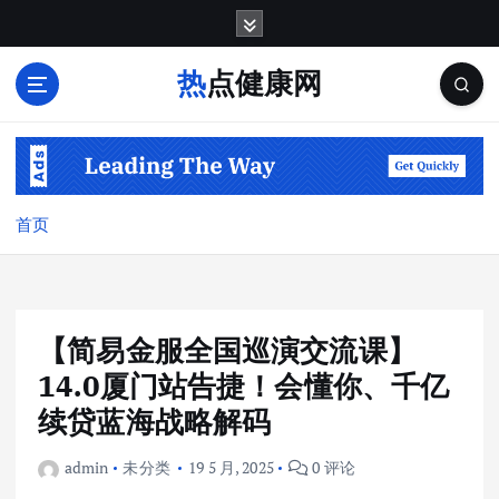
跳
转
到
热点健康网
内
容
首页
【简易金服全国巡演交流课】
14.0厦门站告捷！会懂你、千亿
续贷蓝海战略解码
admin
未分类
19 5 月, 2025
0 评论