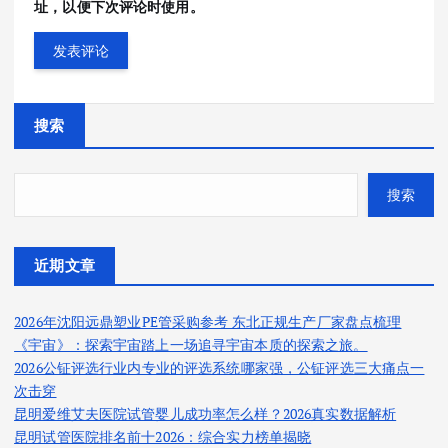
址，以便下次评论时使用。
搜索
搜索
近期文章
2026年沈阳远鼎塑业PE管采购参考 东北正规生产厂家盘点梳理
《宇宙》：探索宇宙踏上一场追寻宇宙本质的探索之旅。
2026公钲评选行业内专业的评选系统哪家强，公钲评选三大痛点一
次击穿
昆明爱维艾夫医院试管婴儿成功率怎么样？2026真实数据解析
昆明试管医院排名前十2026：综合实力榜单揭晓