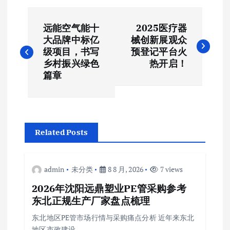
文
远能空气能十
2025医疗器
章
大品牌中标亿
械创新展观众
级项目，书写
预登记平台火
导
乡村振兴绿色
热开启！
篇章
航
Related Posts
admin
未分类
8 8 月, 2026
7 views
2026年沈阳远鼎塑业PE管采购参考
东北正规生产厂家盘点梳理
东北地区PE管市场行情与采购痛点分析 近年来东北
地区市政建设…