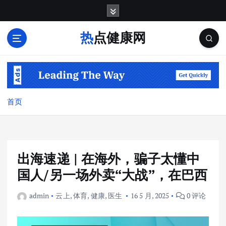
跳
转
到
热点健康网
内
容
首页
出海速递 | 在海外，骗子太懂中
国人/另一场外卖“大战”，在巴西
admin
云上
,
体育
,
健康
,
医生
16 5 月, 2025
0 评论