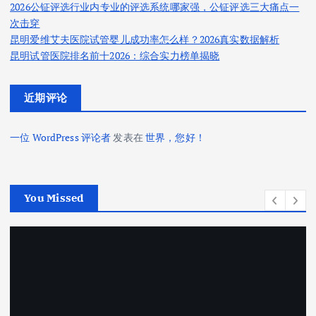
2026公钲评选行业内专业的评选系统哪家强，公钲评选三大痛点一
次击穿
昆明爱维艾夫医院试管婴儿成功率怎么样？2026真实数据解析
昆明试管医院排名前十2026：综合实力榜单揭晓
近期评论
一位 WordPress 评论者
发表在
世界，您好！
You Missed