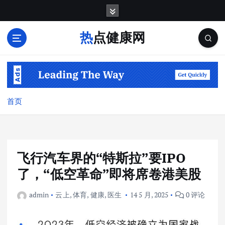
跳
转
到
热点健康网
内
容
首页
飞行汽车界的“特斯拉”要IPO
了，“低空革命”即将席卷港美股
admin
云上
,
体育
,
健康
,
医生
14 5 月, 2025
0 评论