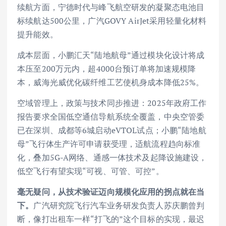
续航方面，宁德时代与峰飞航空研发的凝聚态电池目
标续航达500公里，广汽GOVY AirJet采用轻量化材料
提升能效。
成本层面，小鹏汇天“陆地航母”通过模块化设计将成
本压至200万元内，超4000台预订单将加速规模降
本，威海光威优化碳纤维工艺使机身成本降低25%。
空域管理上，政策与技术同步推进：2025年政府工作
报告要求全国低空通信导航系统全覆盖，中央空管委
已在深圳、成都等6城启动eVTOL试点；小鹏“陆地航
母”飞行体生产许可申请获受理，适航流程趋向标准
化，叠加5G-A网络、通感一体技术及起降设施建设，
低空飞行有望实现“可视、可管、可控”。
毫无疑问，从技术验证迈向规模化应用的拐点就在当
下。
广汽研究院飞行汽车业务研发负责人苏庆鹏曾判
断，像打出租车一样“打飞的”这个目标的实现，最迟