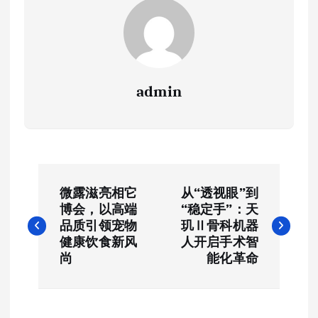
admin
文
微露滋亮相它
从“透视眼”到
章
博会，以高端
“稳定手”：天
品质引领宠物
玑Ⅱ骨科机器
导
健康饮食新风
人开启手术智
尚
能化革命
航