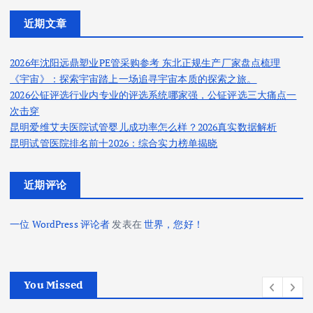
近期文章
2026年沈阳远鼎塑业PE管采购参考 东北正规生产厂家盘点梳理
《宇宙》：探索宇宙踏上一场追寻宇宙本质的探索之旅。
2026公钲评选行业内专业的评选系统哪家强，公钲评选三大痛点一
次击穿
昆明爱维艾夫医院试管婴儿成功率怎么样？2026真实数据解析
昆明试管医院排名前十2026：综合实力榜单揭晓
近期评论
一位 WordPress 评论者
发表在
世界，您好！
You Missed