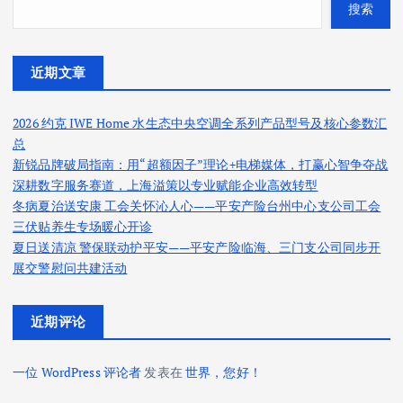
搜索
近期文章
2026 约克 IWE Home 水生态中央空调全系列产品型号及核心参数汇
总
新锐品牌破局指南：用“超额因子”理论+电梯媒体，打赢心智争夺战
深耕数字服务赛道，上海溢策以专业赋能企业高效转型
冬病夏治送安康 工会关怀沁人心——平安产险台州中心支公司工会
三伏贴养生专场暖心开诊
夏日送清凉 警保联动护平安——平安产险临海、三门支公司同步开
展交警慰问共建活动
近期评论
一位 WordPress 评论者
发表在
世界，您好！