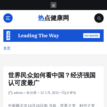
跳
转
到
热点健康网
内
容
首页
世界民众如何看中国？经济强国
认可度最广
admin
未分类
25 3 月, 2025
0 评论
中新网北京10月28日电 当前，世界之变、时代之变、